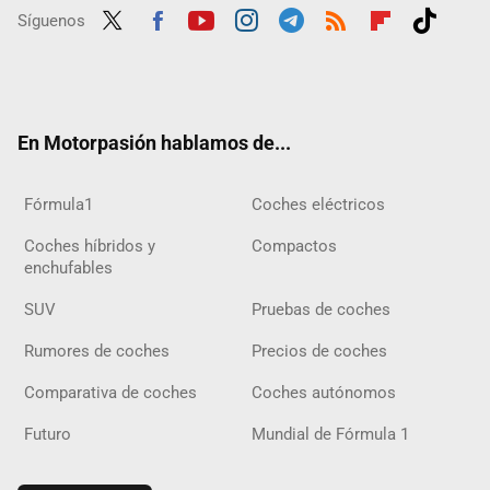
Síguenos
Twit
Fac
Yout
Inst
Tele
RSS
Flip
Tikt
ter
ebo
ube
agra
gra
boar
ok
ok
m
m
d
En Motorpasión hablamos de...
Fórmula1
Coches eléctricos
Coches híbridos y
Compactos
enchufables
SUV
Pruebas de coches
Rumores de coches
Precios de coches
Comparativa de coches
Coches autónomos
Futuro
Mundial de Fórmula 1