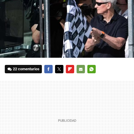
22 comentarios
FACEBOOK
TWITTER
FLIPBOARD
E-
WHATSAPP
MAIL