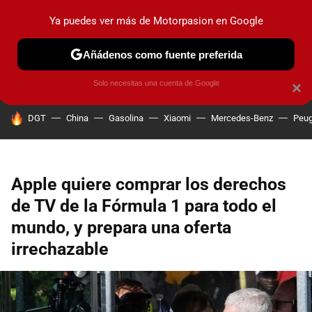
Ya puedes ver más de Motorpasion en Google
PRUEBAS
COCHES ELÉCTRICOS
OBSERVATORIO
F1
Añádenos como fuente preferida
Solo necesitas una cuenta de Google
×
HOY SE HABLA DE
DGT
China
Gasolina
Xiaomi
Mercedes-Benz
Peug
Apple quiere comprar los derechos
de TV de la Fórmula 1 para todo el
mundo, y prepara una oferta
irrechazable