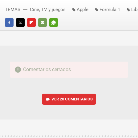
TEMAS
Cine, TV y juegos
Apple
Fórmula 1
Lib
FACEBOOK
TWITTER
FLIPBOARD
E-
WHATSAPP
MAIL
Comentarios cerrados
VER
20 COMENTARIOS