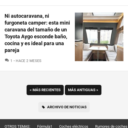
Ni autocaravana, ni
furgoneta camper: esta mini
caravana del tamaño de un
Toyota Aygo esconde baño,
cocina y es ideal para una
pareja
COMENTARIOS
1
HACE 2 MESES
«
MÁS RECIENTES
MÁS ANTIGUAS
»
ARCHIVO DE NOTICIAS
OTROS TEMAS:
Fórmula1
Coches eléctricos
Rumores de coches