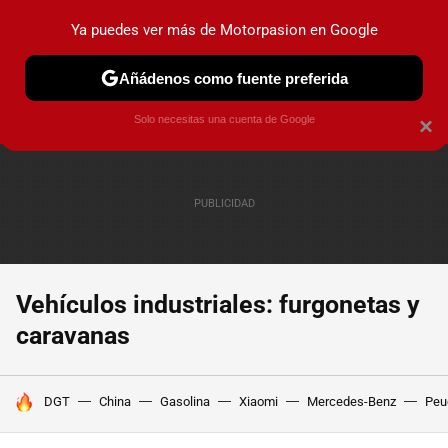
Ya puedes ver más de Motorpasion en Google
PRUEBAS
COCHES ELÉCTRICOS
OBSERVATORIO
F1
Añádenos como fuente preferida
Solo necesitas una cuenta de Google
×
Vehículos industriales: furgonetas y
caravanas
HOY SE HABLA DE
DGT
China
Gasolina
Xiaomi
Mercedes-Benz
Peu