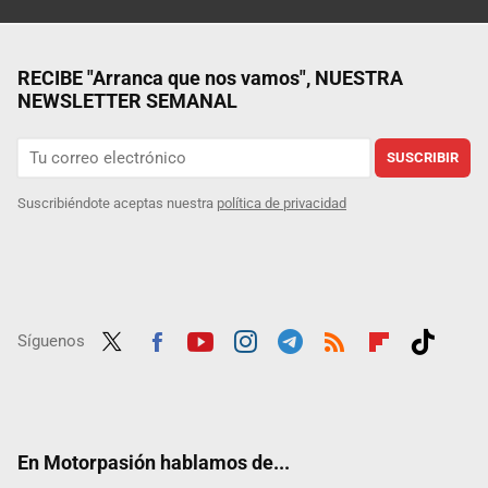
RECIBE "Arranca que nos vamos", NUESTRA
NEWSLETTER SEMANAL
SUSCRIBIR
Suscribiéndote aceptas nuestra
política de privacidad
Síguenos
Twit
Fac
Yout
Inst
Tele
RSS
Flip
Tikt
ter
ebo
ube
agra
gra
boar
ok
ok
m
m
d
En Motorpasión hablamos de...