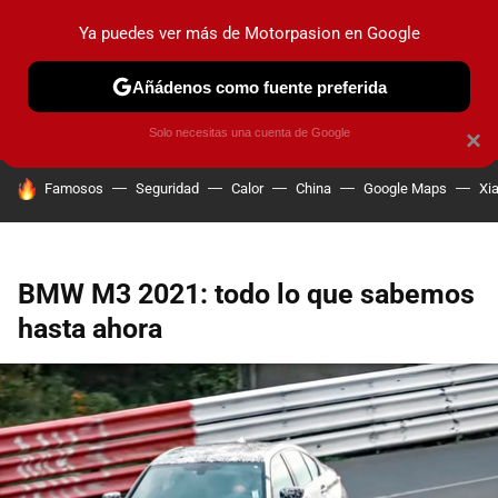
Ya puedes ver más de Motorpasion en Google
PRUEBAS
COCHES ELÉCTRICOS
OBSERVATORIO
F1
Añádenos como fuente preferida
Solo necesitas una cuenta de Google
×
HOY SE HABLA DE
Famosos
Seguridad
Calor
China
Google Maps
Xi
BMW M3 2021: todo lo que sabemos
hasta ahora