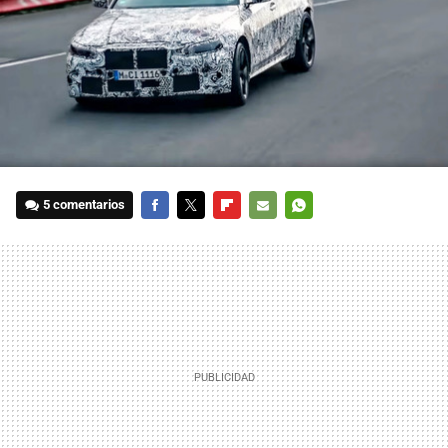
5 comentarios
FACEBOOK
TWITTER
FLIPBOARD
E-
WHATSAPP
MAIL