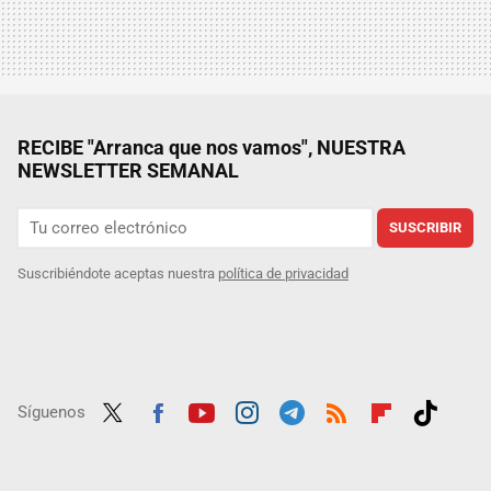
RECIBE "Arranca que nos vamos", NUESTRA
NEWSLETTER SEMANAL
SUSCRIBIR
Suscribiéndote aceptas nuestra
política de privacidad
Síguenos
Twit
Fac
Yout
Inst
Tele
RSS
Flip
Tikt
ter
ebo
ube
agra
gra
boar
ok