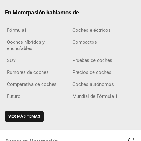
ok
m
m
d
En Motorpasión hablamos de...
Fórmula1
Coches eléctricos
Coches híbridos y
Compactos
enchufables
SUV
Pruebas de coches
Rumores de coches
Precios de coches
Comparativa de coches
Coches autónomos
Futuro
Mundial de Fórmula 1
VER MÁS TEMAS