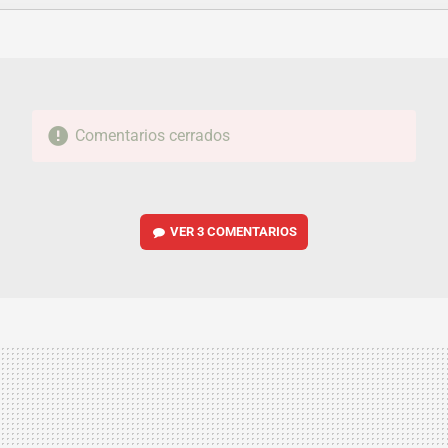
FACEBOOK
TWITTER
FLIPBOARD
E-
WHATSAPP
MAIL
Comentarios cerrados
VER
3 COMENTARIOS