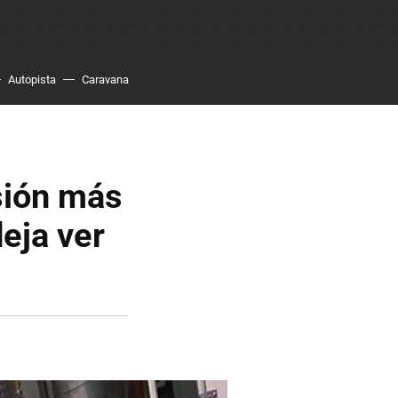
Autopista
Caravana
sión más
deja ver