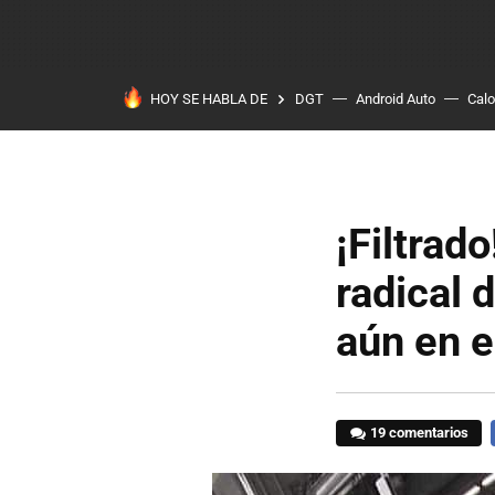
HOY SE HABLA DE
DGT
Android Auto
Calo
¡Filtrad
radical 
aún en e
19 comentarios