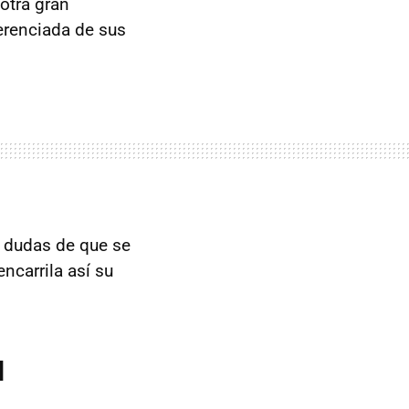
 otra gran
erenciada de sus
s dudas de que se
ncarrila así su
M