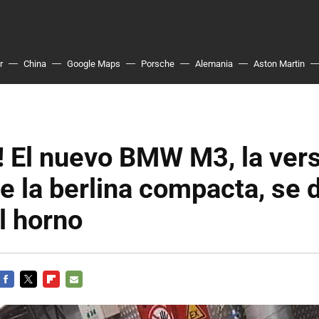
r
China
Google Maps
Porsche
Alemania
Aston Martin
o! El nuevo BMW M3, la ver
de la berlina compacta, se 
l horno
FACEBOOK
TWITTER
FLIPBOARD
E-
MAIL