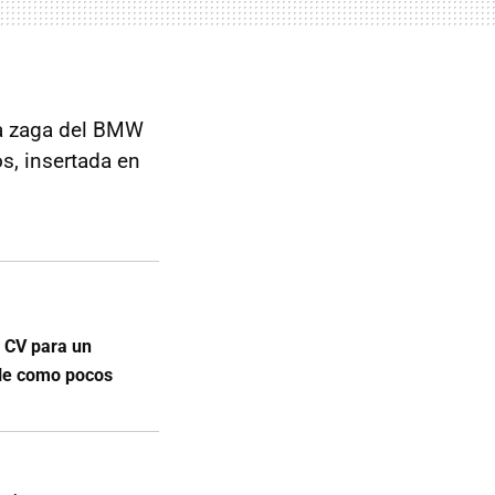
 la zaga del BMW
os, insertada en
 CV para un
ble como pocos