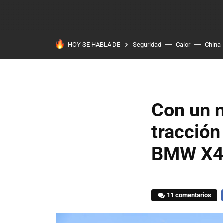
HOY SE HABLA DE
Seguridad
Calor
China
Con un n
tracción
BMW X4
11 comentarios