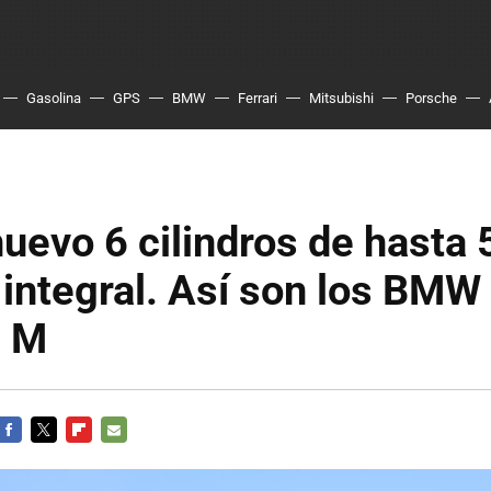
Gasolina
GPS
BMW
Ferrari
Mitsubishi
Porsche
uevo 6 cilindros de hasta
 integral. Así son los BMW
 M
FACEBOOK
TWITTER
FLIPBOARD
E-
MAIL