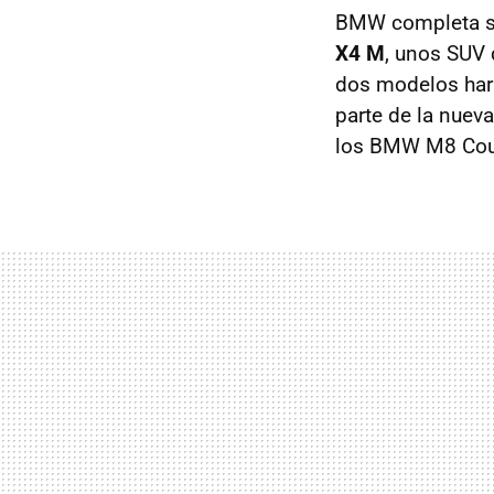
BMW completa s
X4 M
, unos SUV
dos modelos hará
parte de la nuev
los BMW M8 Coup