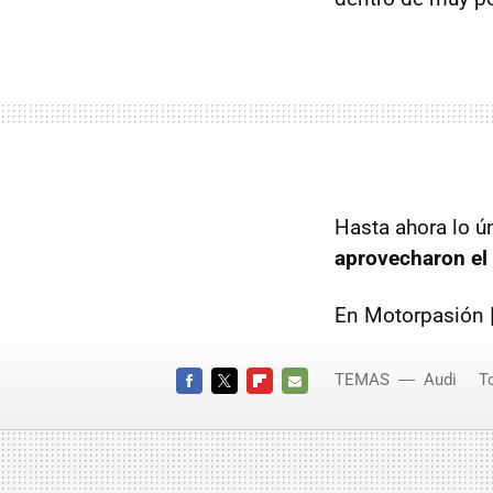
Hasta ahora lo ú
aprovecharon el 
En Motorpasión 
TEMAS
Audi
T
FACEBOOK
TWITTER
FLIPBOARD
E-
MAIL