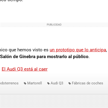
nico que hemos visto es
un prototipo que lo anticipa
Salón de Ginebra para mostrarlo al público
.
|
El Audi Q3 está al caer
odoterrenos
Martorell
Audi Q3
Fábricas de coches