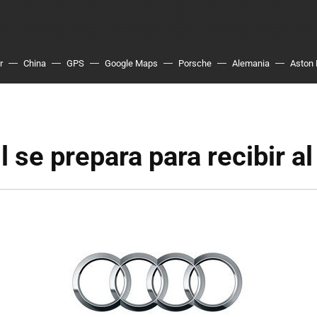
r
China
GPS
Google Maps
Porsche
Alemania
Aston 
l se prepara para recibir a