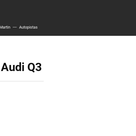
Martin
Autopistas
l Audi Q3