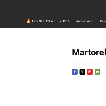
HOY SE HABLA DE
DGT
Android Auto
Calo
Martorel
FACEBOOK
TWITTER
FLIPBOARD
E-
MAIL