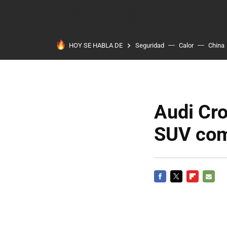
HOY SE HABLA DE
Seguridad
Calor
China
Audi Cro
SUV com
FACEBOOK
TWITTER
FLIPBOARD
E-
MAIL