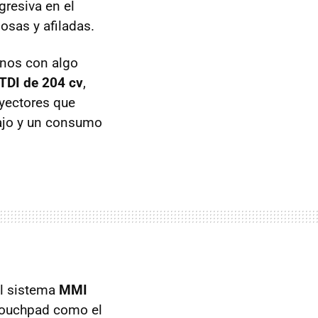
gresiva en el
osas y afiladas.
rnos con algo
 TDI de 204 cv
,
yectores que
bajo y un consumo
el sistema
MMI
 touchpad como el