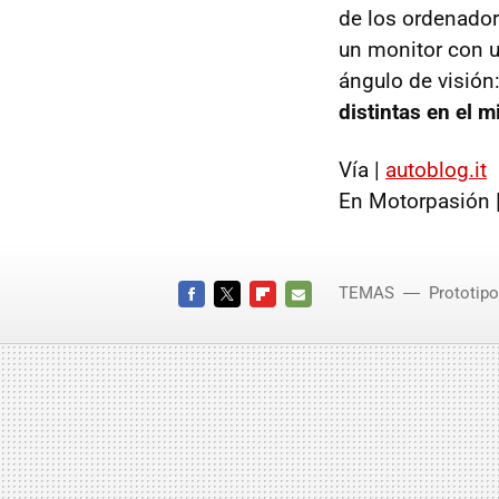
de los ordenador
un monitor con u
ángulo de visión
distintas en el 
Vía |
autoblog.it
En Motorpasión 
TEMAS
Prototip
FACEBOOK
TWITTER
FLIPBOARD
E-
MAIL