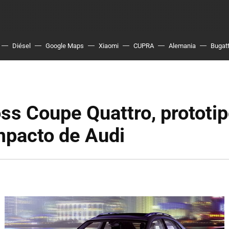
Diésel
Google Maps
Xiaomi
CUPRA
Alemania
Bugatt
ss Coupe Quattro, prototi
pacto de Audi