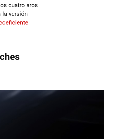
 los cuatro aros
 la versión
coeficiente
oches