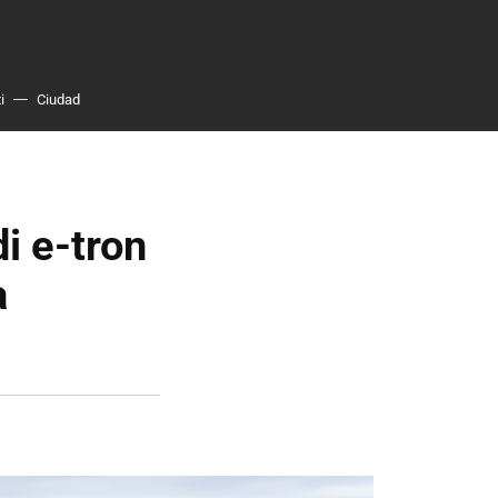
i
Ciudad
i e-tron
a