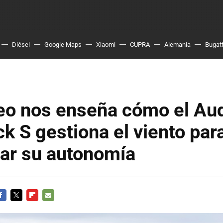
Diésel
Google Maps
Xiaomi
CUPRA
Alemania
Bugatt
eo nos enseña cómo el Aud
k S gestiona el viento par
ar su autonomía
ACEBOOK
TWITTER
FLIPBOARD
E-
MAIL