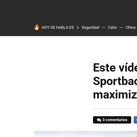
HOY SE HABLA DE
Seguridad
Calor
China
Este víd
Sportbac
maximiz
3 comentarios
F