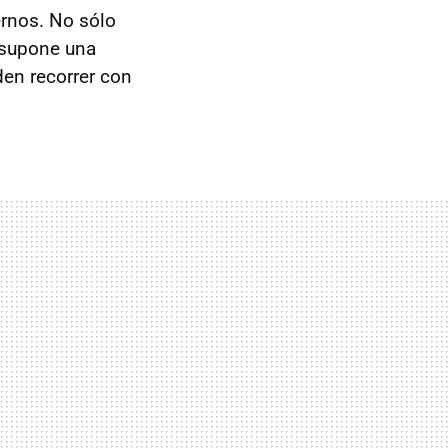
rnos. No sólo
s supone una
en recorrer con