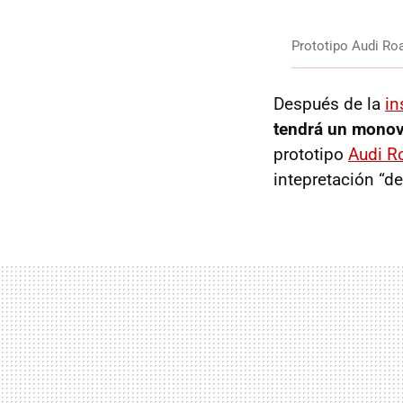
Prototipo Audi Roa
Después de la
in
tendrá un mono
prototipo
Audi R
intepretación “d