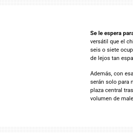
Se le espera par
versátil que el c
seis o siete ocu
de lejos tan es
Además, con esa c
serán solo para 
plaza central tra
volumen de malet