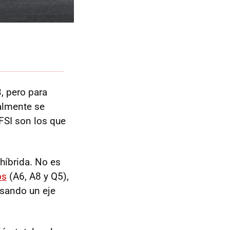
, pero para
almente se
FSI
son los que
híbrida. No es
os
(A6, A8 y Q5),
usando un eje