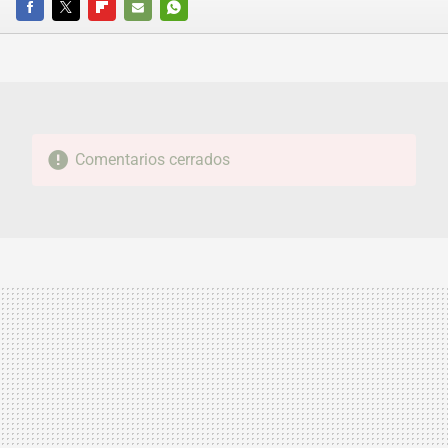
FACEBOOK
TWITTER
FLIPBOARD
E-
WHATSAPP
MAIL
Comentarios cerrados