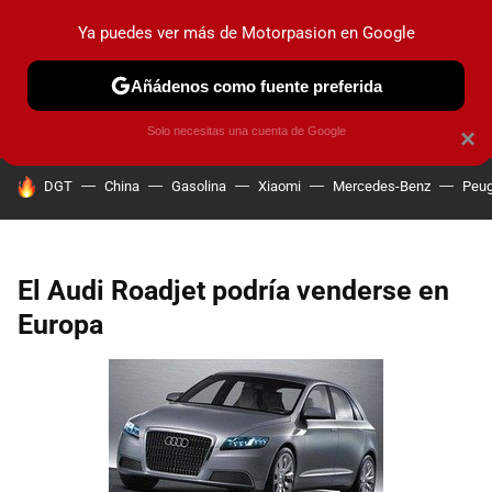
Ya puedes ver más de Motorpasion en Google
PRUEBAS
COCHES ELÉCTRICOS
OBSERVATORIO
F1
Añádenos como fuente preferida
Solo necesitas una cuenta de Google
×
HOY SE HABLA DE
DGT
China
Gasolina
Xiaomi
Mercedes-Benz
Peug
El Audi Roadjet podría venderse en
Europa