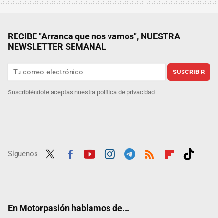
RECIBE "Arranca que nos vamos", NUESTRA
NEWSLETTER SEMANAL
SUSCRIBIR
Suscribiéndote aceptas nuestra
política de privacidad
Síguenos
Twit
Fac
Yout
Inst
Tele
RSS
Flip
Tikt
ter
ebo
ube
agra
gra
boar
ok
ok
m
m
d
En Motorpasión hablamos de...