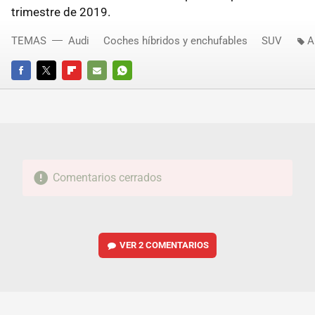
trimestre de 2019.
TEMAS
Audi
Coches híbridos y enchufables
SUV
A
FACEBOOK
TWITTER
FLIPBOARD
E-
WHATSAPP
MAIL
Comentarios cerrados
VER
2 COMENTARIOS