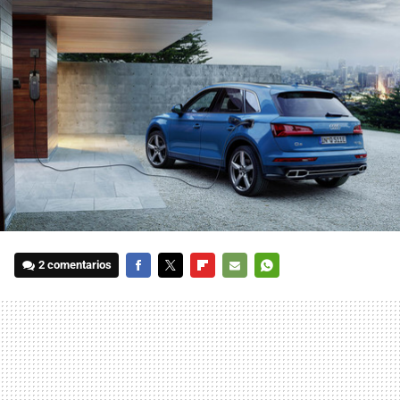
2 comentarios
FACEBOOK
TWITTER
FLIPBOARD
E-
WHATSAPP
MAIL