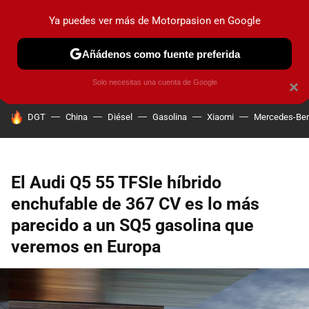
Ya puedes ver más de Motorpasion en Google
PRUEBAS
COCHES ELÉCTRICOS
OBSERVATORIO
F1
Añádenos como fuente preferida
Solo necesitas una cuenta de Google
×
HOY SE HABLA DE
DGT
China
Diésel
Gasolina
Xiaomi
Mercedes-Be
El Audi Q5 55 TFSIe híbrido
enchufable de 367 CV es lo más
parecido a un SQ5 gasolina que
veremos en Europa