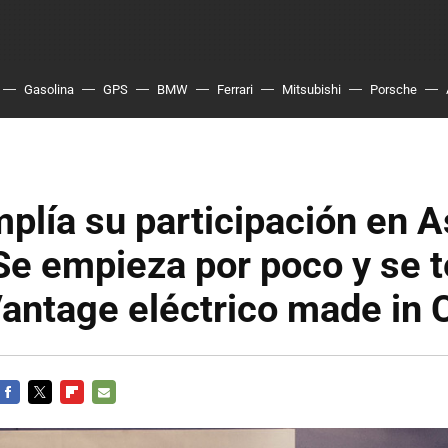
Gasolina
GPS
BMW
Ferrari
Mitsubishi
Porsche
plía su participación en A
Se empieza por poco y se 
antage eléctrico made in 
FACEBOOK
TWITTER
FLIPBOARD
E-
MAIL