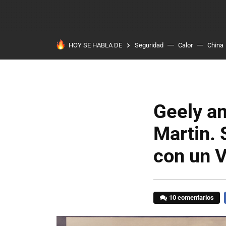
HOY SE HABLA DE
Seguridad
Calor
China
Geely am
Martin. 
con un V
10 comentarios