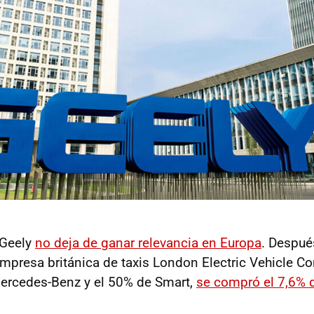
 Geely
no deja de ganar relevancia en Europa
. Despué
 empresa británica de taxis London Electric Vehicle C
ercedes-Benz y el 50% de Smart,
se compró el 7,6% 