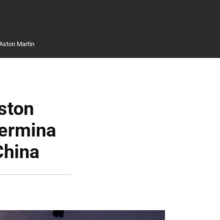
Aston Martin
ston
termina
China