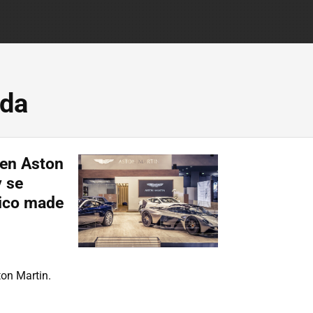
nda
 en Aston
y se
rico made
ton Martin.