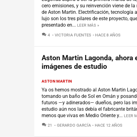
cero emisiones, y su reinvención viene de la
de Aston Martin. Electrificación, tecnología
lujo son los tres pilares de este proyecto, qu
presentado en...
LEER MÁS »
COMENTARIOS
4
VICTORIA FUENTES
HACE 8 AÑOS
Aston Martin Lagonda, ahora 
imágenes de estudio
ASTON MARTIN
Ya os hemos mostrado al Aston Martin Lag
tomando un baño de Sol en Omán y posando
futuros —y adinerados— dueños, pero las i
estudio aún nos las debía el fabricante britá
menos que vivas en Medio Oriente y...
LEER 
COMENTARIOS
21
GERARDO GARCÍA
HACE 12 AÑOS