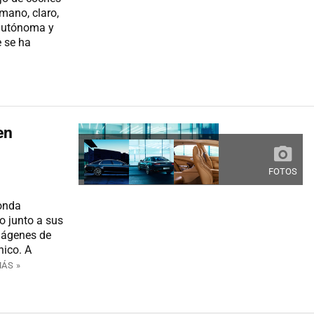
 mano, claro,
 autónoma y
e se ha
en
FOTOS
onda
 junto a sus
mágenes de
nico. A
MÁS »