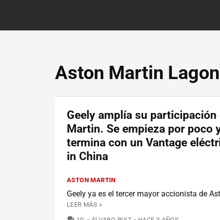
Aston Martin Lago
Geely amplía su participación
Martin. Se empieza por poco 
termina con un Vantage eléct
in China
ASTON MARTIN
Geely ya es el tercer mayor accionista de As
LEER MÁS »
COMENTARIOS
10
ÁLVARO RUIZ
HACE 3 AÑOS