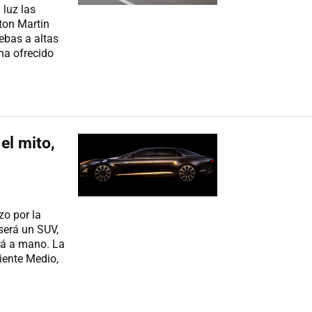
luz las
ston Martin
ebas a altas
 ha ofrecido
el mito,
o por la
será un SUV,
ará a mano. La
iente Medio,