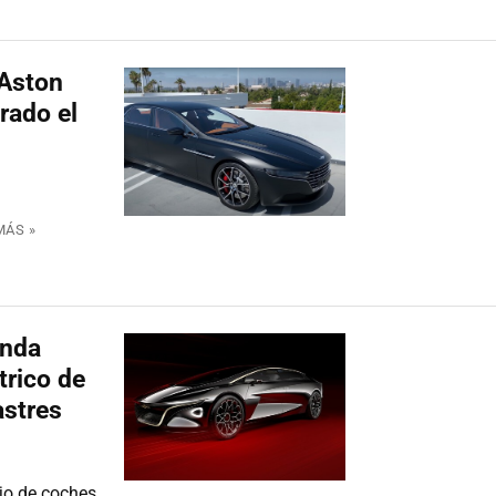
 Aston
rado el
MÁS »
onda
trico de
astres
jo de coches