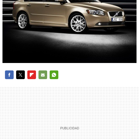
FACEBOOK
TWITTER
FLIPBOARD
E-
WHATSAPP
MAIL