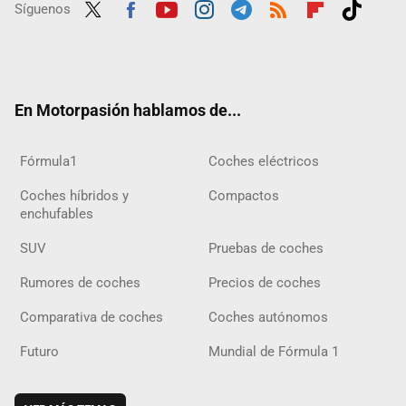
Síguenos
Twit
Fac
Yout
Inst
Tele
RSS
Flip
Tikt
ter
ebo
ube
agra
gra
boar
ok
ok
m
m
d
En Motorpasión hablamos de...
Fórmula1
Coches eléctricos
Coches híbridos y
Compactos
enchufables
SUV
Pruebas de coches
Rumores de coches
Precios de coches
Comparativa de coches
Coches autónomos
Futuro
Mundial de Fórmula 1