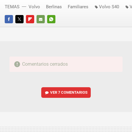
TEMAS
Volvo
Berlinas
Familiares
Volvo S40
V
FACEBOOK
TWITTER
FLIPBOARD
E-
WHATSAPP
MAIL
Comentarios cerrados
VER
7 COMENTARIOS