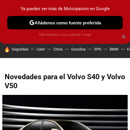
Ya puedes ver más de Motorpasion en Google
PRUEBAS
COCHES ELÉCTRICOS
OBSERVATORIO
F1
Añádenos como fuente preferida
Solo necesitas una cuenta de Google
×
HOY SE HABLA DE
Seguridad
Calor
China
Gasolina
GPS
BMW
F
Novedades para el Volvo S40 y Volvo
V50