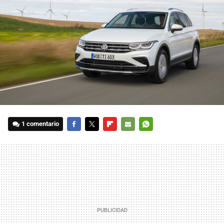
1 comentario
FACEBOOK
TWITTER
FLIPBOARD
E-
WHATSAPP
MAIL