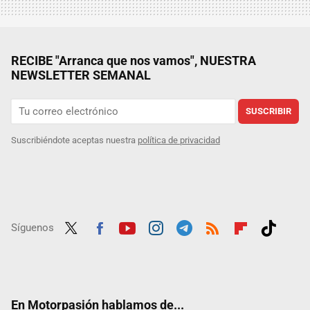
RECIBE "Arranca que nos vamos", NUESTRA
NEWSLETTER SEMANAL
SUSCRIBIR
Suscribiéndote aceptas nuestra
política de privacidad
Síguenos
Twit
Fac
Yout
Inst
Tele
RSS
Flip
Tikt
ter
ebo
ube
agra
gra
boar
ok
ok
m
m
d
En Motorpasión hablamos de...