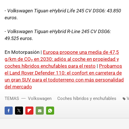
- Volkswagen Tiguan eHybrid Life 245 CV DSG6: 43.850
euros.
- Volkswagen Tiguan eHybrid R-Line 245 CV DSG6:
49.525 euros.
En Motorpasión |
Europa propone una media de 47,5
g/km de CO₂ en 2030: adiós al coche en propiedad y
coches híbridos enchufables para el resto
|
Probamos
el Land Rover Defender 110: el confort en carretera de
un gran SUV para el todoterreno con más personalidad
del mercado
TEMAS
Volkswagen
Coches híbridos y enchufables
V
FACEBOOK
TWITTER
FLIPBOARD
E-
WHATSAPP
MAIL