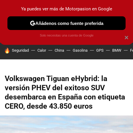
Ya puedes ver más de Motorpasion en Google
PRUEBAS
COCHES ELÉCTRICOS
OBSERVATORIO
F1
Añádenos como fuente preferida
Solo necesitas una cuenta de Google
×
HOY SE HABLA DE
Seguridad
Calor
China
Gasolina
GPS
BMW
F
Volkswagen Tiguan eHybrid: la
versión PHEV del exitoso SUV
desembarca en España con etiqueta
CERO, desde 43.850 euros