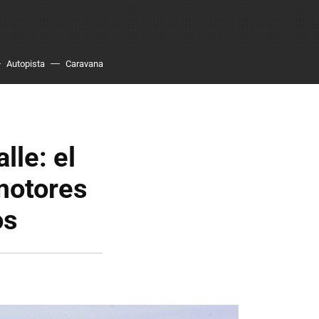
Autopista
Caravana
lle: el
motores
os