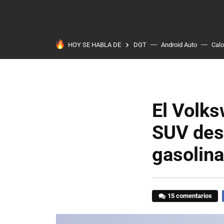
HOY SE HABLA DE
DGT
Android Auto
Calo
El Volks
SUV des
gasolina
15 comentarios