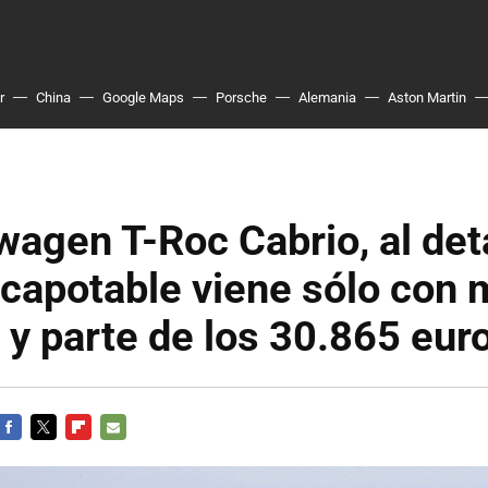
r
China
Google Maps
Porsche
Alemania
Aston Martin
wagen T-Roc Cabrio, al deta
capotable viene sólo con 
 y parte de los 30.865 eur
FACEBOOK
TWITTER
FLIPBOARD
E-
MAIL