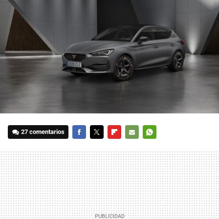
27 comentarios
FACEBOOK
TWITTER
FLIPBOARD
E-
WHATSAPP
MAIL