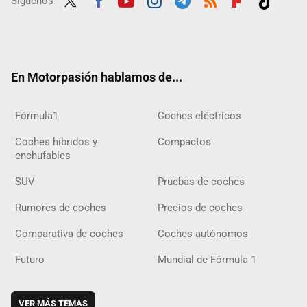
Síguenos
Twit
Fac
Yout
Inst
Tele
RSS
Flip
Tikt
ter
ebo
ube
agra
gra
boar
ok
ok
m
m
d
En Motorpasión hablamos de...
Fórmula1
Coches eléctricos
Coches híbridos y
Compactos
enchufables
SUV
Pruebas de coches
Rumores de coches
Precios de coches
Comparativa de coches
Coches autónomos
Futuro
Mundial de Fórmula 1
VER MÁS TEMAS