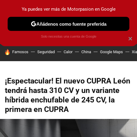
Ya puedes ver más de Motorpasion en Google
PRUEBAS
COCHES ELÉCTRICOS
OBSERVATORIO
F1
Añádenos como fuente preferida
Solo necesitas una cuenta de Google
×
HOY SE HABLA DE
Famosos
Seguridad
Calor
China
Google Maps
Xi
¡Espectacular! El nuevo CUPRA León
tendrá hasta 310 CV y un variante
híbrida enchufable de 245 CV, la
primera en CUPRA