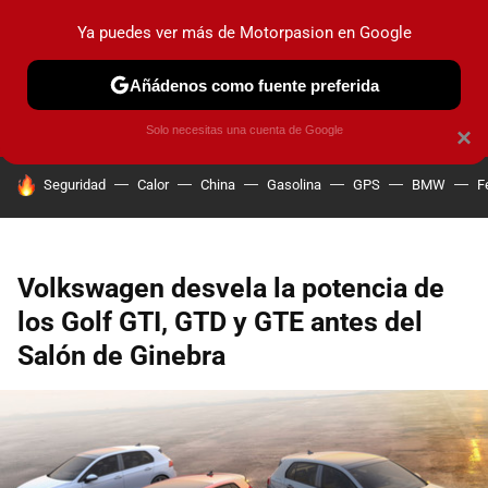
Ya puedes ver más de Motorpasion en Google
PRUEBAS
COCHES ELÉCTRICOS
OBSERVATORIO
F1
Añádenos como fuente preferida
Solo necesitas una cuenta de Google
×
HOY SE HABLA DE
Seguridad
Calor
China
Gasolina
GPS
BMW
F
Volkswagen desvela la potencia de
los Golf GTI, GTD y GTE antes del
Salón de Ginebra