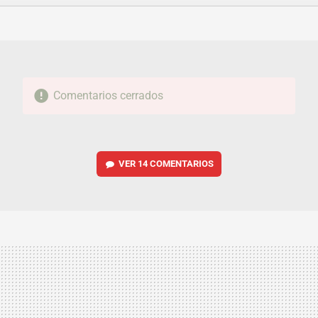
FACEBOOK
TWITTER
FLIPBOARD
E-
WHATSAPP
MAIL
Comentarios cerrados
VER
14 COMENTARIOS