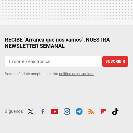
RECIBE "Arranca que nos vamos", NUESTRA
NEWSLETTER SEMANAL
SUSCRIBIR
Suscribiéndote aceptas nuestra
política de privacidad
Síguenos
Twit
Fac
Yout
Inst
Tele
RSS
Flip
Tikt
ter
ebo
ube
agra
gra
boar
ok