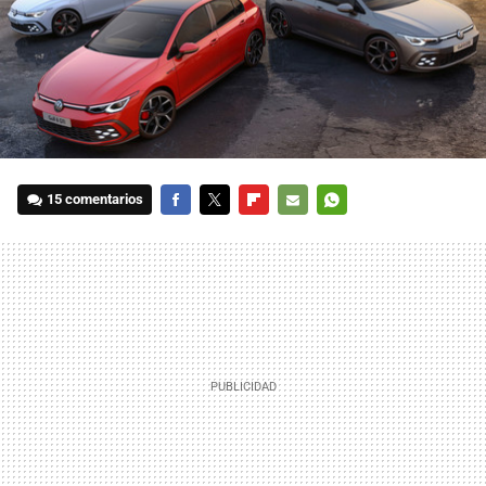
15 comentarios
FACEBOOK
TWITTER
FLIPBOARD
E-
WHATSAPP
MAIL