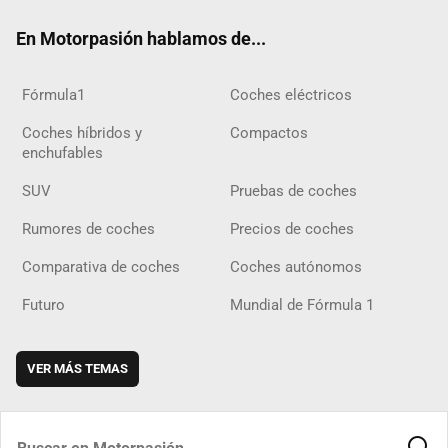
ok
m
m
d
En Motorpasión hablamos de...
Fórmula1
Coches eléctricos
Coches híbridos y
Compactos
enchufables
SUV
Pruebas de coches
Rumores de coches
Precios de coches
Comparativa de coches
Coches autónomos
Futuro
Mundial de Fórmula 1
VER MÁS TEMAS