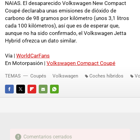
NAIAS
. El desaparecido Volkswagen New Compact
Coupé declaraba unas emisiones de dióxido de
carbono de 98 gramos por kilómetro (unos 3,1 litros
cada 100 kilómetros), así que es de esperar que,
aunque no ha sido confirmado, el Volkswagen Jetta
Hybrid ofrezca un dato similar.
Vía |
WorldCarFans
En Motorpasión |
Volkswagen Compact Coupé
TEMAS
Coupés
Volkswagen
Coches híbridos
Vo
FACEBOOK
TWITTER
FLIPBOARD
E-
WHATSAPP
MAIL
Comentarios cerrados