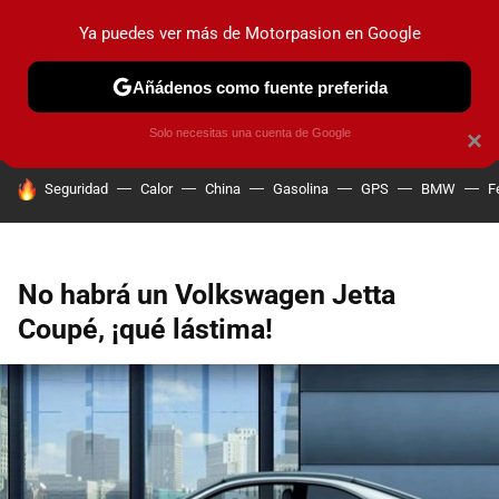
Ya puedes ver más de Motorpasion en Google
PRUEBAS
COCHES ELÉCTRICOS
OBSERVATORIO
F1
Añádenos como fuente preferida
Solo necesitas una cuenta de Google
×
HOY SE HABLA DE
Seguridad
Calor
China
Gasolina
GPS
BMW
F
No habrá un Volkswagen Jetta
Coupé, ¡qué lástima!