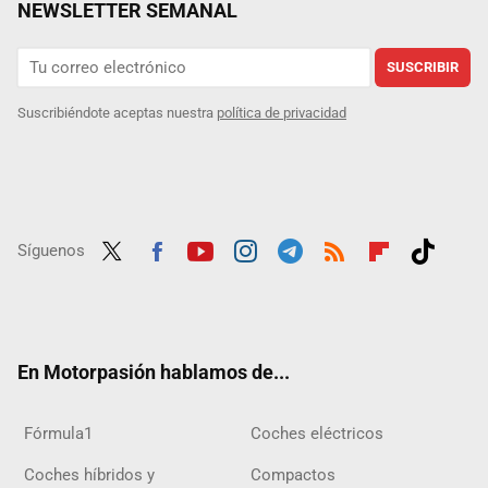
NEWSLETTER SEMANAL
SUSCRIBIR
Suscribiéndote aceptas nuestra
política de privacidad
Síguenos
Twit
Fac
Yout
Inst
Tele
RSS
Flip
Tikt
ter
ebo
ube
agra
gra
boar
ok
ok
m
m
d
En Motorpasión hablamos de...
Fórmula1
Coches eléctricos
Coches híbridos y
Compactos