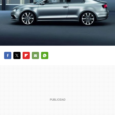
FACEBOOK
TWITTER
FLIPBOARD
E-
WHATSAPP
MAIL