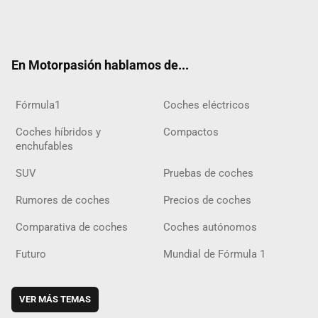
Twit
Fac
Yout
Inst
Tele
RSS
Flip
Tikt
ter
ebo
ube
agra
gra
boar
ok
ok
m
m
d
En Motorpasión hablamos de...
Fórmula1
Coches eléctricos
Coches híbridos y
Compactos
enchufables
SUV
Pruebas de coches
Rumores de coches
Precios de coches
Comparativa de coches
Coches autónomos
Futuro
Mundial de Fórmula 1
VER MÁS TEMAS