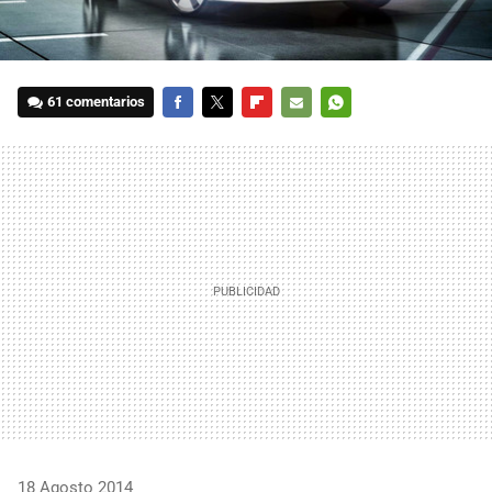
61 comentarios
FACEBOOK
TWITTER
FLIPBOARD
E-
WHATSAPP
MAIL
18 Agosto 2014