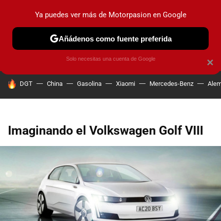
Ya puedes ver más de Motorpasion en Google
PRUEBAS
COCHES ELÉCTRICOS
OBSERVATORIO
F1
Añádenos como fuente preferida
Solo necesitas una cuenta de Google
×
HOY SE HABLA DE
DGT
China
Gasolina
Xiaomi
Mercedes-Benz
Alem
Imaginando el Volkswagen Golf VIII