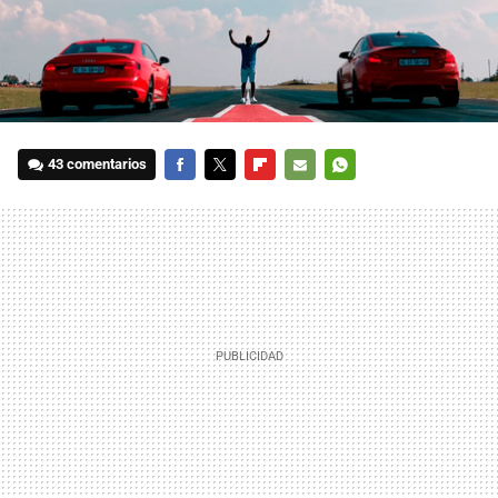
43 comentarios
FACEBOOK
TWITTER
FLIPBOARD
E-
WHATSAPP
MAIL