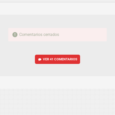
FACEBOOK
TWITTER
FLIPBOARD
E-
WHATSAPP
MAIL
Comentarios cerrados
VER
41 COMENTARIOS