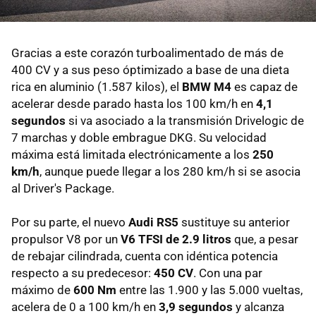
Gracias a este corazón turboalimentado de más de
400 CV y a sus peso óptimizado a base de una dieta
rica en aluminio (1.587 kilos), el
BMW M4
es capaz de
acelerar desde parado hasta los 100 km/h en
4,1
segundos
si va asociado a la transmisión Drivelogic de
7 marchas y doble embrague DKG. Su velocidad
máxima está limitada electrónicamente a los
250
km/h
, aunque puede llegar a los 280 km/h si se asocia
al Driver's Package.
Por su parte, el nuevo
Audi RS5
sustituye su anterior
propulsor V8 por un
V6 TFSI de 2.9 litros
que, a pesar
de rebajar cilindrada, cuenta con idéntica potencia
respecto a su predecesor:
450 CV
. Con una par
máximo de
600 Nm
entre las 1.900 y las 5.000 vueltas,
acelera de 0 a 100 km/h en
3,9 segundos
y alcanza