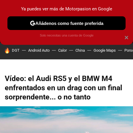
Ya puedes ver más de Motorpasion en Google
MENÚ
NUEVO
Añádenos como fuente preferida
PRUEBAS
COCHES ELÉCTRICOS
OBSERVATORIO
F1
Solo necesitas una cuenta de Google
×
HOY SE HABLA DE
DGT
Android Auto
Calor
China
Google Maps
Pors
Vídeo: el Audi RS5 y el BMW M4
enfrentados en un drag con un final
sorprendente... o no tanto