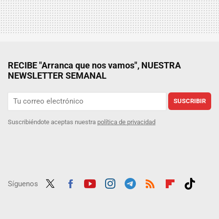
RECIBE "Arranca que nos vamos", NUESTRA
NEWSLETTER SEMANAL
SUSCRIBIR
Suscribiéndote aceptas nuestra
política de privacidad
Síguenos
Twit
Fac
Yout
Inst
Tele
RSS
Flip
Tikt
ter
ebo
ube
agra
gra
boar
ok