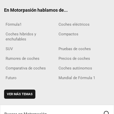
ok
m
m
d
En Motorpasión hablamos de...
Fórmula1
Coches eléctricos
Coches híbridos y
Compactos
enchufables
SUV
Pruebas de coches
Rumores de coches
Precios de coches
Comparativa de coches
Coches autónomos
Futuro
Mundial de Fórmula 1
VER MÁS TEMAS