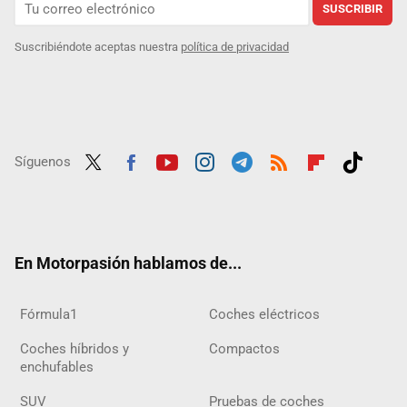
SUSCRIBIR
Suscribiéndote aceptas nuestra
política de privacidad
Síguenos
Twit
Fac
Yout
Inst
Tele
RSS
Flip
Tikt
ter
ebo
ube
agra
gra
boar
ok
ok
m
m
d
En Motorpasión hablamos de...
Fórmula1
Coches eléctricos
Coches híbridos y
Compactos
enchufables
SUV
Pruebas de coches