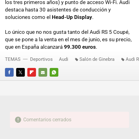
los tres primeros años) y punto de acceso Wi-Fi. Audi
destaca hasta 30 asistentes de conducción y
soluciones como el
Head-Up Display
.
Lo único que no nos gusta tanto del Audi RS 5 Coupé,
que se pone a la venta en el mes de junio, es su precio,
que en España alcanzará
99.300 euros
.
TEMAS
Deportivos
Audi
Salón de Ginebra
Audi 
FACEBOOK
TWITTER
FLIPBOARD
E-
WHATSAPP
MAIL
Comentarios cerrados