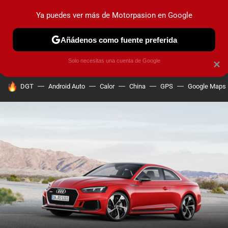
Ya puedes ver más de Motorpasion en Google
PRUEBAS
COCHES ELÉCTRICOS
OBSERVATORIO
F1
Añádenos como fuente preferida
Solo necesitas una cuenta de Google
×
HOY SE HABLA DE
DGT
Android Auto
Calor
China
GPS
Google Maps