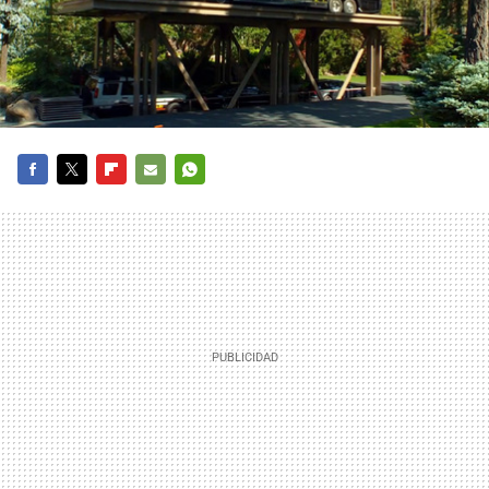
FACEBOOK
TWITTER
FLIPBOARD
E-
WHATSAPP
MAIL