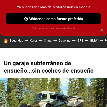
Ya puedes ver más de Motorpasion en Google
PRUEBAS
COCHES ELÉCTRICOS
OBSERVATORIO
F1
Añádenos como fuente preferida
Solo necesitas una cuenta de Google
×
HOY SE HABLA DE
Seguridad
Calor
China
Gasolina
GPS
BMW
F
Un garaje subterráneo de
ensueño...sin coches de ensueño