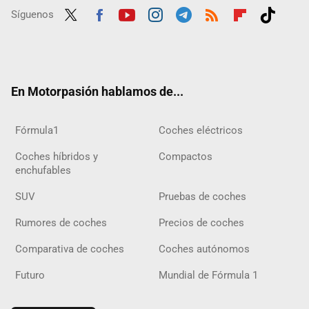
Síguenos
Twit
Fac
Yout
Inst
Tele
RSS
Flip
Tikt
ter
ebo
ube
agra
gra
boar
ok
ok
m
m
d
En Motorpasión hablamos de...
Fórmula1
Coches eléctricos
Coches híbridos y
Compactos
enchufables
SUV
Pruebas de coches
Rumores de coches
Precios de coches
Comparativa de coches
Coches autónomos
Futuro
Mundial de Fórmula 1