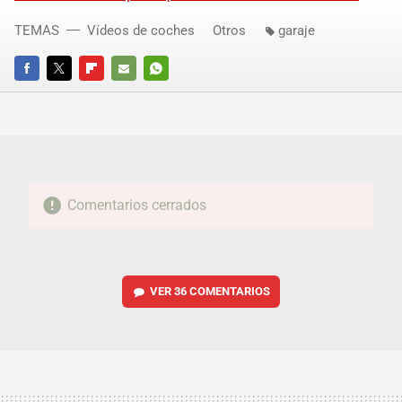
TEMAS
Vídeos de coches
Otros
garaje
FACEBOOK
TWITTER
FLIPBOARD
E-
WHATSAPP
MAIL
Comentarios cerrados
VER
36 COMENTARIOS