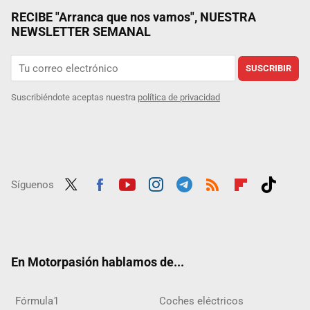
RECIBE "Arranca que nos vamos", NUESTRA
NEWSLETTER SEMANAL
SUSCRIBIR
Suscribiéndote aceptas nuestra
política de privacidad
Síguenos
Twit
Fac
Yout
Inst
Tele
RSS
Flip
Tikt
ter
ebo
ube
agra
gra
boar
ok
ok
m
m
d
En Motorpasión hablamos de...
Fórmula1
Coches eléctricos