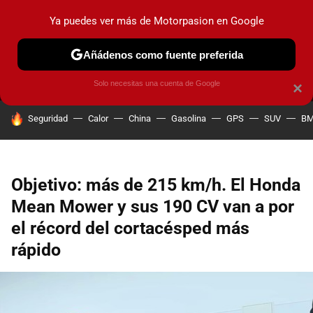
Ya puedes ver más de Motorpasion en Google
MENÚ
NUEVO
Añádenos como fuente preferida
PRUEBAS
COCHES ELÉCTRICOS
OBSERVATORIO
F1
Solo necesitas una cuenta de Google
×
HOY SE HABLA DE
Seguridad
Calor
China
Gasolina
GPS
SUV
B
Objetivo: más de 215 km/h. El Honda
Mean Mower y sus 190 CV van a por
el récord del cortacésped más
rápido