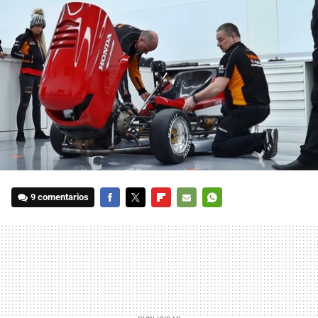
9 comentarios
FACEBOOK
TWITTER
FLIPBOARD
E-
WHATSAPP
MAIL