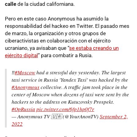
calle
de la ciudad californiana.
Pero en este caso Anonymous ha asumido la
responsabilidad del hackeo en Twitter. El pasado mes
de marzo, la organización y otros grupos de
ciberactivistas en colaboración con el ejército
ucraniano, ya avisaban que “
se estaba creando un
ejército digital
” para combatir a Rusia.
‼️
#Moscow
had a stressful day yesterday. The largest
taxi service in Russia 'Yandex Taxi' was hacked by the
#Anonymous
collective. A traffic jam took place in the
center of Moscow when dozens of taxi were sent by the
hackers to the address on Kutuzovsky Prospekt.
#OpRussia
pic.twitter.com/6fp1hp0f7r
— Anonymous TV 🇺🇦 (@YourAnonTV)
September 2,
2022