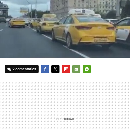
2 comentarios
FACEBOOK
TWITTER
FLIPBOARD
E-
WHATSAPP
MAIL