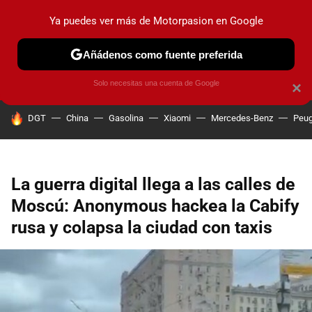
Ya puedes ver más de Motorpasion en Google
PRUEBAS
COCHES ELÉCTRICOS
OBSERVATORIO
F1
Añádenos como fuente preferida
Solo necesitas una cuenta de Google
×
HOY SE HABLA DE
DGT
China
Gasolina
Xiaomi
Mercedes-Benz
Peug
La guerra digital llega a las calles de
Moscú: Anonymous hackea la Cabify
rusa y colapsa la ciudad con taxis