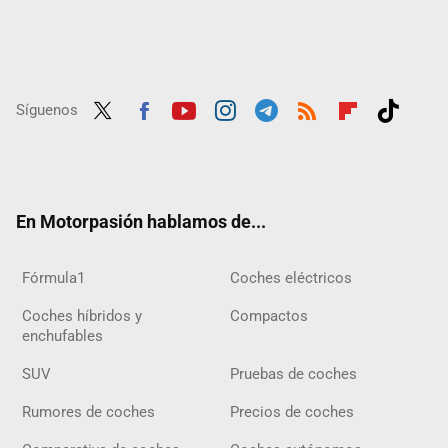
Síguenos
Twit
Fac
Yout
Inst
Tele
RSS
Flip
Tikt
ter
ebo
ube
agra
gra
boar
ok
ok
m
m
d
En Motorpasión hablamos de...
Fórmula1
Coches eléctricos
Coches híbridos y
Compactos
enchufables
SUV
Pruebas de coches
Rumores de coches
Precios de coches