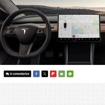
6 comentarios
FACEBOOK
TWITTER
FLIPBOARD
E-
WHATSAPP
MAIL