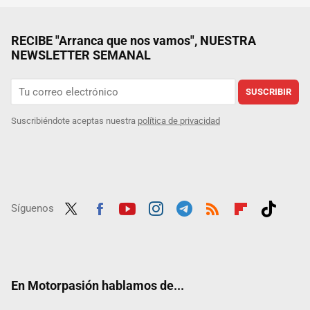
RECIBE "Arranca que nos vamos", NUESTRA
NEWSLETTER SEMANAL
SUSCRIBIR
Suscribiéndote aceptas nuestra
política de privacidad
Síguenos
Twit
Fac
Yout
Inst
Tele
RSS
Flip
Tikt
ter
ebo
ube
agra
gra
boar
ok
ok
m
m
d
En Motorpasión hablamos de...