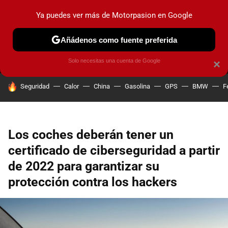
Ya puedes ver más de Motorpasion en Google
MENÚ
NUEVO
Añádenos como fuente preferida
PRUEBAS
COCHES ELÉCTRICOS
OBSERVATORIO
F1
Solo necesitas una cuenta de Google
×
HOY SE HABLA DE
Seguridad
Calor
China
Gasolina
GPS
BMW
F
Los coches deberán tener un
certificado de ciberseguridad a partir
de 2022 para garantizar su
protección contra los hackers