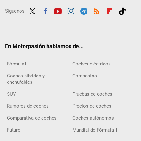
Síguenos
Twit
Fac
Yout
Inst
Tele
RSS
Flip
Tikt
ter
ebo
ube
agra
gra
boar
ok
ok
m
m
d
En Motorpasión hablamos de...
Fórmula1
Coches eléctricos
Coches híbridos y
Compactos
enchufables
SUV
Pruebas de coches
Rumores de coches
Precios de coches
Comparativa de coches
Coches autónomos
Futuro
Mundial de Fórmula 1