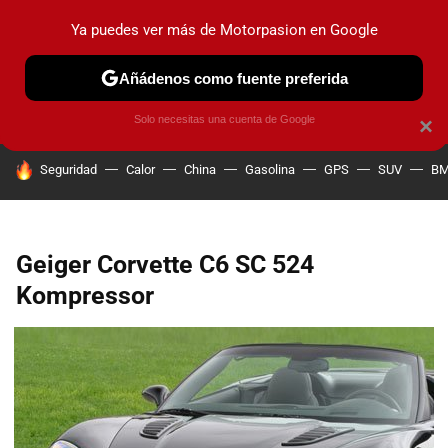
Ya puedes ver más de Motorpasion en Google
PRUEBAS
COCHES ELÉCTRICOS
OBSERVATORIO
F1
Añádenos como fuente preferida
Solo necesitas una cuenta de Google
×
HOY SE HABLA DE
Seguridad
Calor
China
Gasolina
GPS
SUV
B
Geiger Corvette C6 SC 524
Kompressor