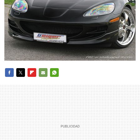
FACEBOOK
TWITTER
FLIPBOARD
E-
WHATSAPP
MAIL