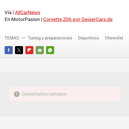
Vía |
AllCarNews
En MotorPasion |
Corvette Z06 por GeigerCars.de
TEMAS
Tuning y preparaciones
Deportivos
Chevrolet
FACEBOOK
TWITTER
FLIPBOARD
E-
WHATSAPP
MAIL
Comentarios cerrados