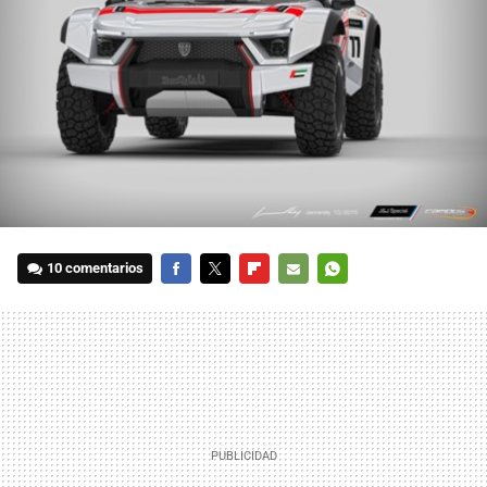
10 comentarios
FACEBOOK
TWITTER
FLIPBOARD
E-
WHATSAPP
MAIL