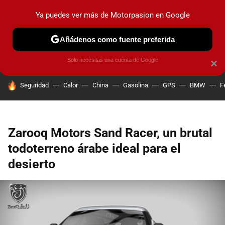
Ya puedes ver más de Motorpasion en Google
PRUEBAS
COCHES ELÉCTRICOS
OBSERVATORIO
F1
Añádenos como fuente preferida
Solo necesitas una cuenta de Google
×
HOY SE HABLA DE
Seguridad
Calor
China
Gasolina
GPS
BMW
F
Zarooq Motors Sand Racer, un brutal
todoterreno árabe ideal para el
desierto