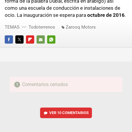
forma de la palabra Dubái, escrita en arábigo) así
como una escuela de conducción e instalaciones de
ocio. La inauguración se espera para
octubre de 2016
.
TEMAS
Todoterrenos
Zarooq Motors
FACEBOOK
TWITTER
FLIPBOARD
E-
WHATSAPP
MAIL
Comentarios cerrados
VER
10 COMENTARIOS