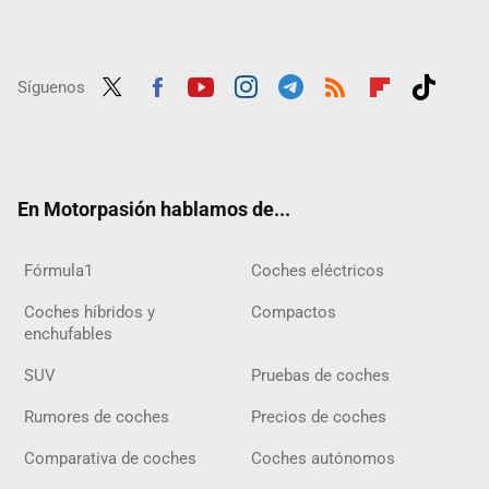
Síguenos
Twit
Fac
Yout
Inst
Tele
RSS
Flip
Tikt
ter
ebo
ube
agra
gra
boar
ok
ok
m
m
d
En Motorpasión hablamos de...
Fórmula1
Coches eléctricos
Coches híbridos y
Compactos
enchufables
SUV
Pruebas de coches
Rumores de coches
Precios de coches
Comparativa de coches
Coches autónomos