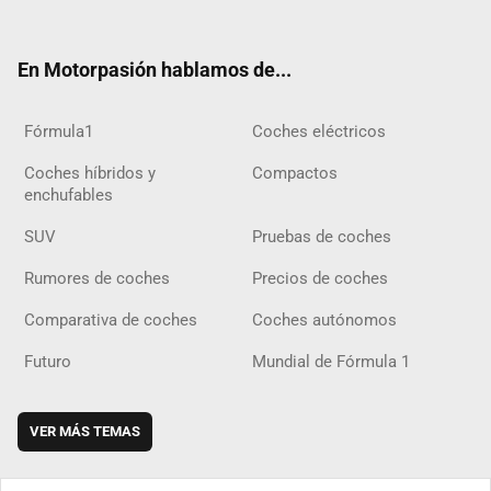
ter
ebo
ube
agra
gra
boar
ok
ok
m
m
d
En Motorpasión hablamos de...
Fórmula1
Coches eléctricos
Coches híbridos y
Compactos
enchufables
SUV
Pruebas de coches
Rumores de coches
Precios de coches
Comparativa de coches
Coches autónomos
Futuro
Mundial de Fórmula 1
VER MÁS TEMAS