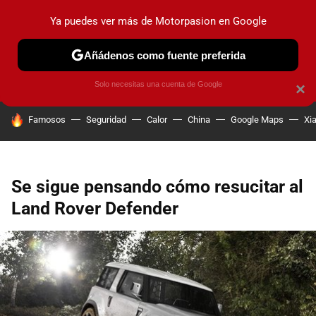
Ya puedes ver más de Motorpasion en Google
PRUEBAS
COCHES ELÉCTRICOS
OBSERVATORIO
F1
Añádenos como fuente preferida
Solo necesitas una cuenta de Google
×
HOY SE HABLA DE
Famosos
Seguridad
Calor
China
Google Maps
Xi
Se sigue pensando cómo resucitar al
Land Rover Defender