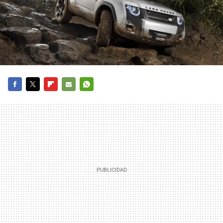
FACEBOOK
TWITTER
FLIPBOARD
E-
WHATSAPP
MAIL