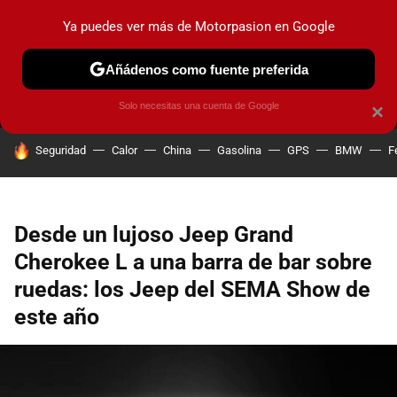
Ya puedes ver más de Motorpasion en Google
MENÚ
NUEVO
Añádenos como fuente preferida
PRUEBAS
COCHES ELÉCTRICOS
OBSERVATORIO
F1
Solo necesitas una cuenta de Google
×
HOY SE HABLA DE
Seguridad
Calor
China
Gasolina
GPS
BMW
F
Desde un lujoso Jeep Grand
Cherokee L a una barra de bar sobre
ruedas: los Jeep del SEMA Show de
este año