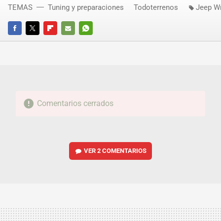
TEMAS
Tuning y preparaciones
Todoterrenos
Jeep W
FACEBOOK
TWITTER
FLIPBOARD
E-
WHATSAPP
MAIL
Comentarios cerrados
VER
2 COMENTARIOS