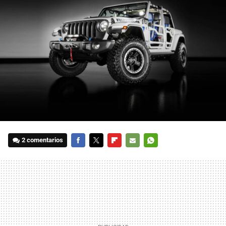
2 comentarios
FACEBOOK
TWITTER
FLIPBOARD
E-
WHATSAPP
MAIL