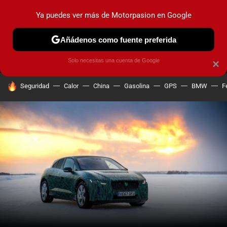
Ya puedes ver más de Motorpasion en Google
MENÚ
NUEVO
Añádenos como fuente preferida
PRUEBAS
COCHES ELÉCTRICOS
OBSERVATORIO
F1
Solo necesitas una cuenta de Google
×
HOY SE HABLA DE
Seguridad
Calor
China
Gasolina
GPS
BMW
F