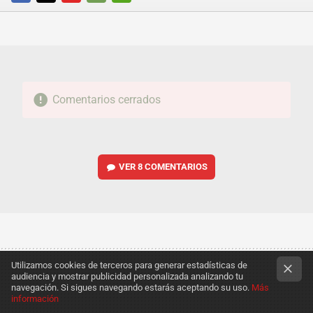
FACEBOOK
TWITTER
FLIPBOARD
E-
WHATSAPP
MAIL
Comentarios cerrados
VER
8 COMENTARIOS
Utilizamos cookies de terceros para generar estadísticas de
audiencia y mostrar publicidad personalizada analizando tu
navegación. Si sigues navegando estarás aceptando su uso.
Más
información