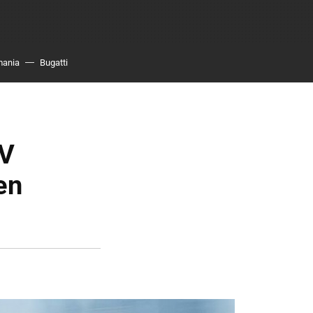
mania
Bugatti
UV
en