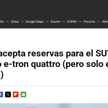
lor
China
Google Maps
Xiaomi
CUPRA
Porsche
Ale
acepta reservas para el S
o e-tron quattro (pero solo 
)
ACEBOOK
TWITTER
FLIPBOARD
E-
MAIL