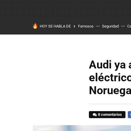
HOY SE HABLA DE
Famosos
Seguridad
Ca
Audi ya 
eléctric
Noruega
8 comentarios
F