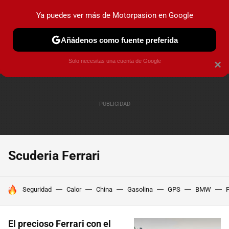
Ya puedes ver más de Motorpasion en Google
PRUEBAS
COCHES ELÉCTRICOS
OBSERVATORIO
F1
Añádenos como fuente preferida
Solo necesitas una cuenta de Google
×
Scuderia Ferrari
HOY SE HABLA DE
Seguridad
Calor
China
Gasolina
GPS
BMW
F
El precioso Ferrari con el