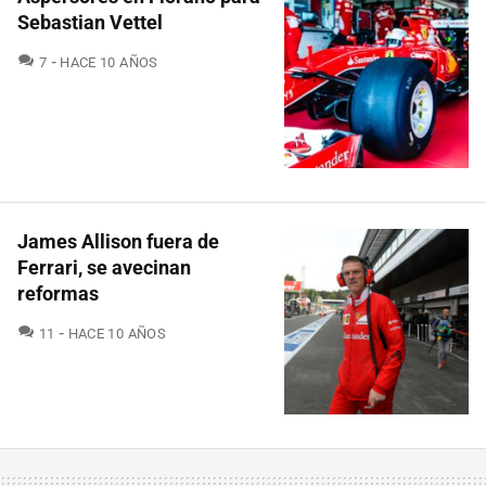
Sebastian Vettel
COMENTARIOS
7
HACE 10 AÑOS
James Allison fuera de
Ferrari, se avecinan
reformas
COMENTARIOS
11
HACE 10 AÑOS