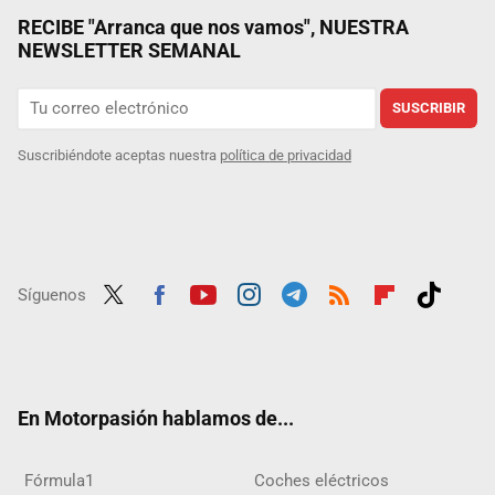
RECIBE "Arranca que nos vamos", NUESTRA
NEWSLETTER SEMANAL
SUSCRIBIR
Suscribiéndote aceptas nuestra
política de privacidad
Síguenos
Twit
Fac
Yout
Inst
Tele
RSS
Flip
Tikt
ter
ebo
ube
agra
gra
boar
ok
ok
m
m
d
En Motorpasión hablamos de...
Fórmula1
Coches eléctricos