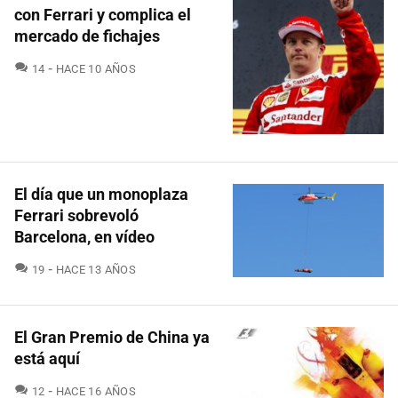
con Ferrari y complica el
mercado de fichajes
COMENTARIOS
14
HACE 10 AÑOS
El día que un monoplaza
Ferrari sobrevoló
Barcelona, en vídeo
COMENTARIOS
19
HACE 13 AÑOS
El Gran Premio de China ya
está aquí
COMENTARIOS
12
HACE 16 AÑOS