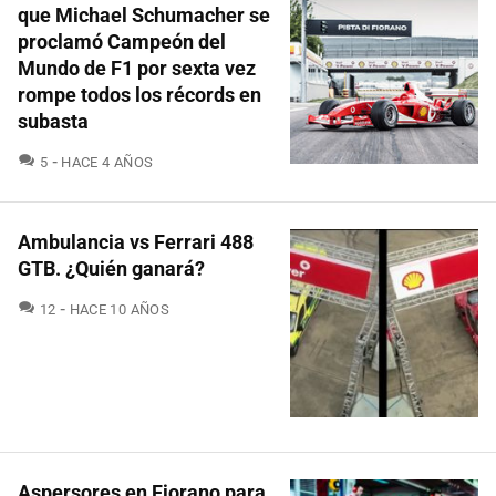
que Michael Schumacher se
proclamó Campeón del
Mundo de F1 por sexta vez
rompe todos los récords en
subasta
COMENTARIOS
5
HACE 4 AÑOS
Ambulancia vs Ferrari 488
GTB. ¿Quién ganará?
COMENTARIOS
12
HACE 10 AÑOS
Aspersores en Fiorano para