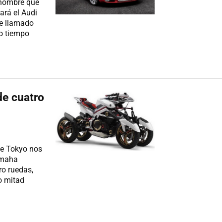
 nombre que
ará el Audi
te llamado
o tiempo
e cuatro
de Tokyo nos
amaha
ro ruedas,
o mitad