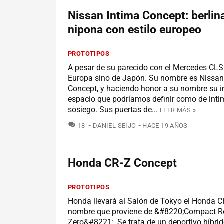
Nissan Intima Concept: berlina
nipona con estilo europeo
PROTOTIPOS
A pesar de su parecido con el Mercedes CLS
Europa sino de Japón. Su nombre es Nissan
Concept, y haciendo honor a su nombre su in
espacio que podríamos definir como de inti
sosiego. Sus puertas de...
LEER MÁS »
COMENTARIOS
18
DANIEL SEIJO
HACE 19 AÑOS
Honda CR-Z Concept
PROTOTIPOS
Honda llevará al Salón de Tokyo el Honda C
nombre que proviene de &#8220;Compact R
Zero&#8221;. Se trata de un deportivo híbrid