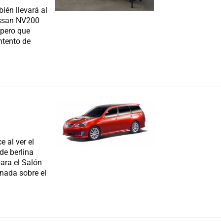
ién llevará al
issan NV200
 pero que
ntento de
 al ver el
de berlina
ara el Salón
nada sobre el