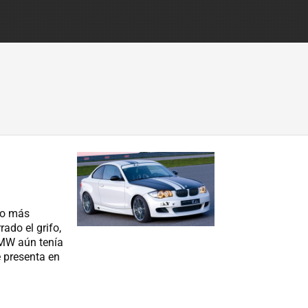
lo más
rado el grifo,
BMW aún tenía
e presenta en