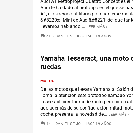
Audi A1 Metroproject Quattro Concept es el
Audi le ha dado al prototipo en el que se bas
A1, el esperado utilitario premium cruelmen
&#8220;el Mini de Audi&#8221; del que tant
llevamos hablando....
LEER MÁS »
COMENTARIOS
41
DANIEL SEIJO
HACE 19 AÑOS
Yamaha Tesseract, una moto d
ruedas
MOTOS
De las motos que llevará Yamaha al Salón 
llama la atención este prototipo llamado Y
Tesseract, con forma de moto pero con cuat
que además de su configuración mitad mot
coche, presenta la novedad de...
LEER MÁS »
COMENTARIOS
14
DANIEL SEIJO
HACE 19 AÑOS