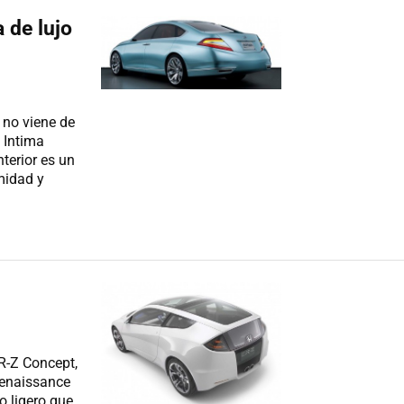
 de lujo
 no viene de
 Intima
terior es un
midad y
R-Z Concept,
enaissance
o ligero que