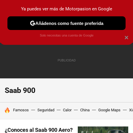
Ya puedes ver más de Motorpasion en Google
PRUEBAS
COCHES ELÉCTRICOS
OBSERVATORIO
F1
Añádenos como fuente preferida
Solo necesitas una cuenta de Google
×
Saab 900
HOY SE HABLA DE
Famosos
Seguridad
Calor
China
Google Maps
Xi
¿Conoces al Saab 900 Aero?