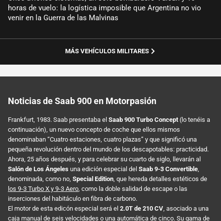
horas de vuelo: la logística imposible que Argentina no vio
venir en la Guerra de las Malvinas
MÁS VEHÍCULOS MILITARES
Noticias de Saab 900 en Motorpasión
Frankfurt, 1983. Saab presentaba el
Saab 900 Turbo Concept
(lo tenéis a
continuación), un nuevo concepto de coche que ellos mismos
denominaban “Cuatro estaciones, cuatro plazas” y que significó una
pequeña revolución dentro del mundo de los descapotables: practicidad.
Ahora, 25 años después, y para celebrar su cuarto de siglo, llevarán al
Salón de Los Ángeles
una edición especial del
Saab 9-3 Convertible
,
denominada, como no,
Special Edition
, que hereda detalles estéticos de
los 9-3 Turbo X y 9-3 Aero
, como la doble salidad de escape o las
inserciones del habitáculo en fibra de carbono.
El motor de esta edicón especial será el
2.0T de 210 CV
, asociado a una
caja manual de seis velocidades o una automática de cinco. Su gama de