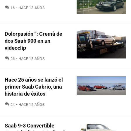
COMENTARIOS
16
HACE 13 AÑOS
Dolorpasión™: Cremà de
dos Saab 900 en un
videoclip
COMENTARIOS
26
HACE 13 AÑOS
Hace 25 años se lanzó el
primer Saab Cabrio, una
historia de éxitos
COMENTARIOS
24
HACE 15 AÑOS
Saab 9-3 Convertible