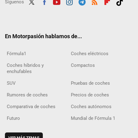
Síguenos
Twit
Fac
Yout
Inst
Tele
RSS
Flip
Tikt
ter
ebo
ube
agra
gra
boar
ok
ok
m
m
d
En Motorpasión hablamos de...
Fórmula1
Coches eléctricos
Coches híbridos y
Compactos
enchufables
SUV
Pruebas de coches
Rumores de coches
Precios de coches
Comparativa de coches
Coches autónomos
Futuro
Mundial de Fórmula 1
VER MÁS TEMAS