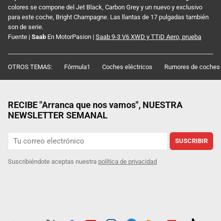
colores se compone del Jet Black, Carbon Grey y un nuevo y exclusivo
para este coche, Bright Champagne. Las llantas de 17 pulgadas también
son de serie.
Fuente |
Saab
En MotorPasion |
Saab 9-3 V6 XWD y TTiD Aero, prueba
OTROS TEMAS:
Fórmula1
Coches eléctricos
Rumores de coches
RECIBE "Arranca que nos vamos", NUESTRA
NEWSLETTER SEMANAL
SUSCRIBIR
Suscribiéndote aceptas nuestra
política de privacidad