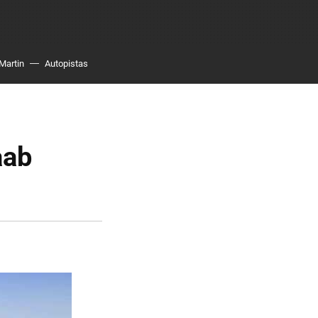
Martin
Autopistas
aab