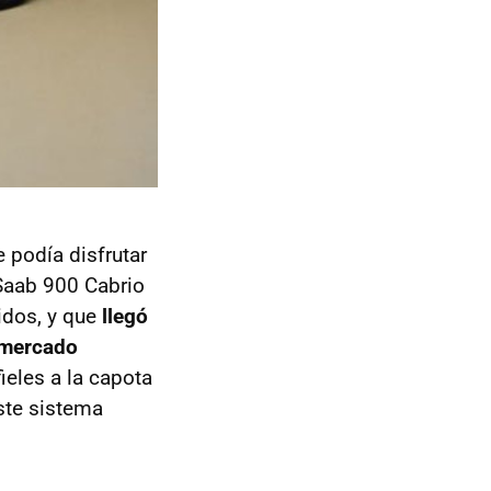
 podía disfrutar
 Saab 900 Cabrio
idos, y que
llegó
 mercado
ieles a la capota
ste sistema