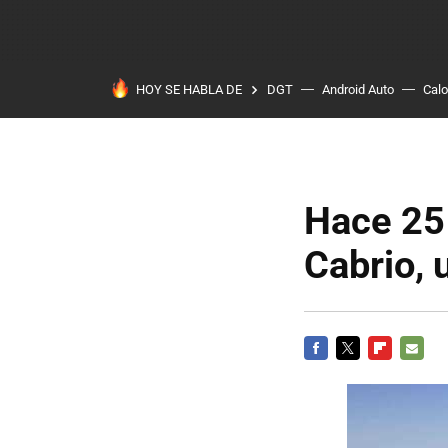
HOY SE HABLA DE
DGT
Android Auto
Calo
Hace 25 
Cabrio, 
FACEBOOK
TWITTER
FLIPBOARD
E-
MAIL