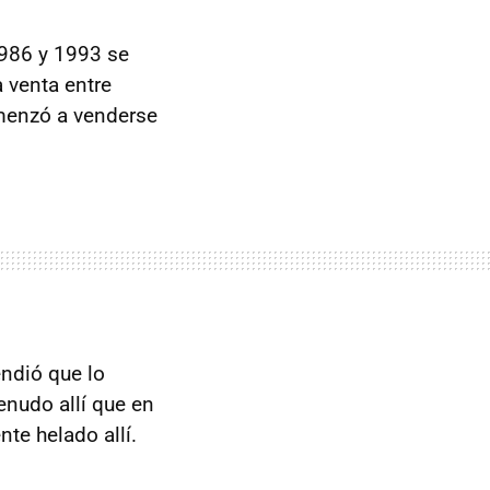
1986 y 1993 se
 venta entre
enzó a venderse
endió que lo
enudo allí que en
nte helado allí.