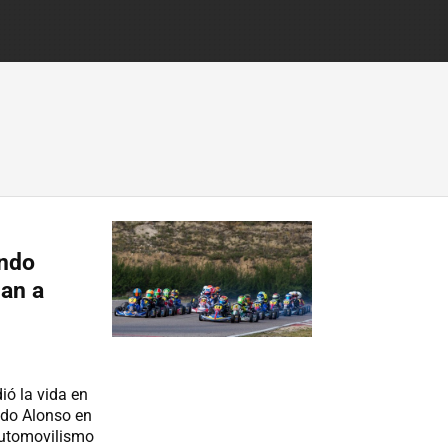
ando
gan a
ó la vida en
ndo Alonso en
Automovilismo