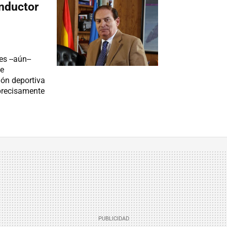
onductor
s --aún--
de
ón deportiva
precisamente