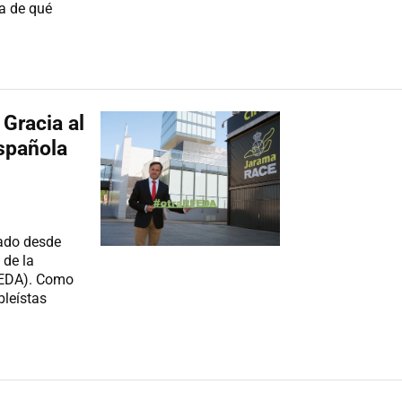
a de qué
Gracia al
Española
cado desde
 de la
FEDA). Como
leístas