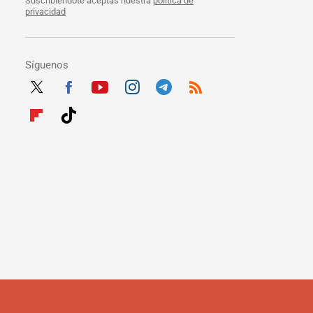
Suscribiéndote aceptas nuestra
política de
privacidad
Síguenos
Twit
Fac
Yout
Inst
Tele
RSS
ter
ebo
ube
agra
gra
Flip
Tikt
ok
m
m
boar
ok
d