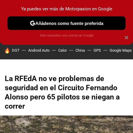
Ya puedes ver más de Motorpasion en Google
PRUEBAS
COCHES ELÉCTRICOS
OBSERVATORIO
F1
Añádenos como fuente preferida
Solo necesitas una cuenta de Google
×
HOY SE HABLA DE
DGT
Android Auto
Calor
China
GPS
Google Maps
La RFEdA no ve problemas de
seguridad en el Circuito Fernando
Alonso pero 65 pilotos se niegan a
correr