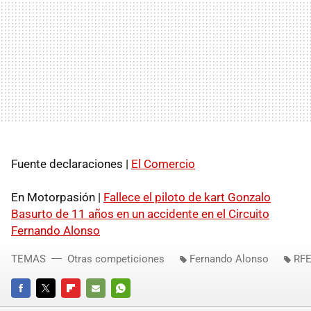
Fuente declaraciones |
El Comercio
En Motorpasión |
Fallece el piloto de kart Gonzalo
Basurto de 11 años en un accidente en el Circuito
Fernando Alonso
TEMAS
Otras competiciones
Fernando Alonso
RF
FACEBOOK
TWITTER
FLIPBOARD
E-
WHATSAPP