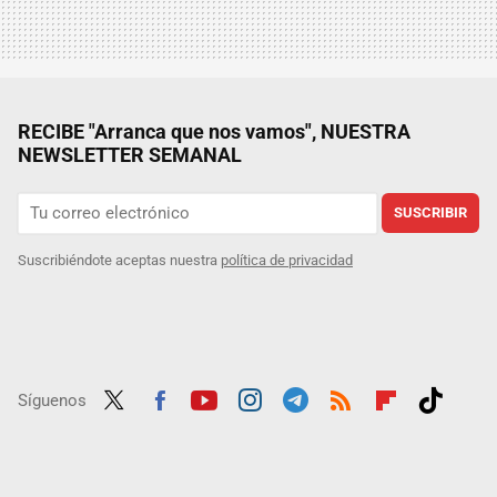
RECIBE "Arranca que nos vamos", NUESTRA
NEWSLETTER SEMANAL
SUSCRIBIR
Suscribiéndote aceptas nuestra
política de privacidad
Síguenos
Twit
Fac
Yout
Inst
Tele
RSS
Flip
Tikt
ter
ebo
ube
agra
gra
boar
ok