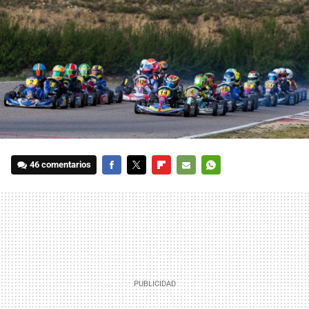
46 comentarios
FACEBOOK
TWITTER
FLIPBOARD
E-
WHATSAPP
MAIL