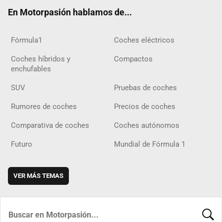
ok
m
m
d
En Motorpasión hablamos de...
Fórmula1
Coches eléctricos
Coches híbridos y
Compactos
enchufables
SUV
Pruebas de coches
Rumores de coches
Precios de coches
Comparativa de coches
Coches autónomos
Futuro
Mundial de Fórmula 1
VER MÁS TEMAS