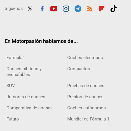
Síguenos
Twit
Fac
Yout
Inst
Tele
RSS
Flip
Tikt
ter
ebo
ube
agra
gra
boar
ok
ok
m
m
d
En Motorpasión hablamos de...
Fórmula1
Coches eléctricos
Coches híbridos y
Compactos
enchufables
SUV
Pruebas de coches
Rumores de coches
Precios de coches
Comparativa de coches
Coches autónomos
Futuro
Mundial de Fórmula 1