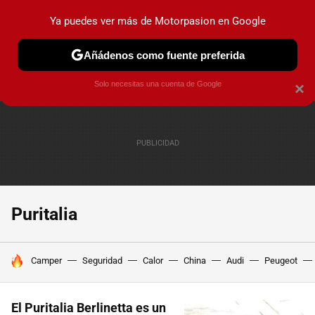
Ya puedes ver más de Motorpasion en Google
PRUEBAS
COCHES ELÉCTRICOS
OBSERVATORIO
F1
Añádenos como fuente preferida
Solo necesitas una cuenta de Google
×
Puritalia
HOY SE HABLA DE
Camper
Seguridad
Calor
China
Audi
Peugeot
El Puritalia Berlinetta es un