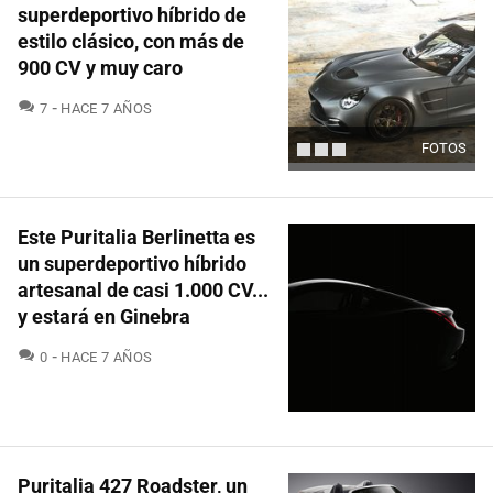
superdeportivo híbrido de
estilo clásico, con más de
900 CV y muy caro
COMENTARIOS
7
HACE 7 AÑOS
FOTOS
Este Puritalia Berlinetta es
un superdeportivo híbrido
artesanal de casi 1.000 CV...
y estará en Ginebra
COMENTARIOS
0
HACE 7 AÑOS
Puritalia 427 Roadster, un