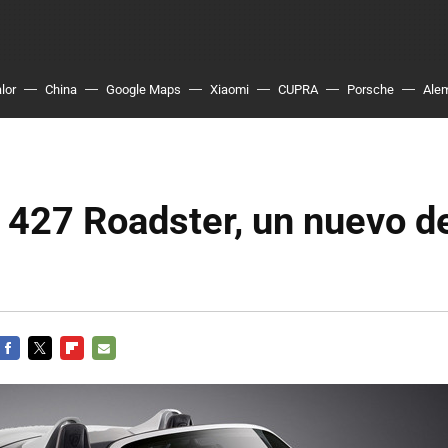
lor
China
Google Maps
Xiaomi
CUPRA
Porsche
Ale
a 427 Roadster, un nuevo d
FACEBOOK
TWITTER
FLIPBOARD
E-
MAIL