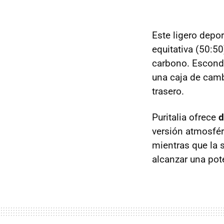
Este ligero depo
equitativa (50:50
carbono. Escon
una caja de camb
trasero.
Puritalia ofrece
d
versión atmosfé
mientras que la
alcanzar una po