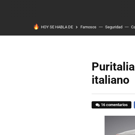
HOY SE HABLA DE
Famosos
Seguridad
Ca
Puritali
italiano
16 comentarios