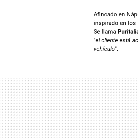
Afincado en Nápo
inspirado en los
Se llama
Purital
"
el cliente está a
vehículo
".