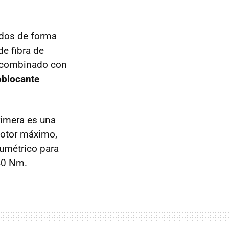
idos de forma
de fibra de
 combinado con
oblocante
rimera es una
otor máximo,
umétrico para
40 Nm.