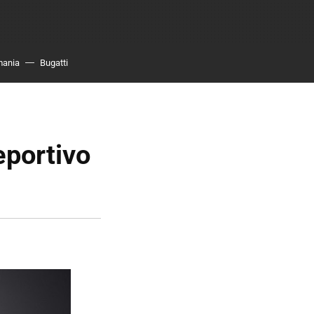
mania
Bugatti
eportivo