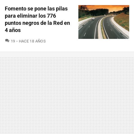
Fomento se pone las pilas
para eliminar los 776
puntos negros de la Red en
4 años
COMENTARIOS
19
HACE 18 AÑOS