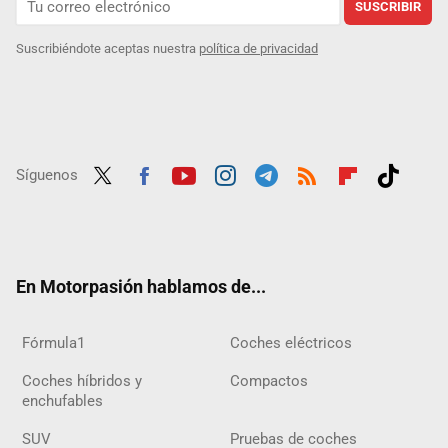
SUSCRIBIR
Suscribiéndote aceptas nuestra
política de privacidad
Síguenos
Twit
Fac
Yout
Inst
Tele
RSS
Flip
Tikt
ter
ebo
ube
agra
gra
boar
ok
ok
m
m
d
En Motorpasión hablamos de...
Fórmula1
Coches eléctricos
Coches híbridos y
Compactos
enchufables
SUV
Pruebas de coches