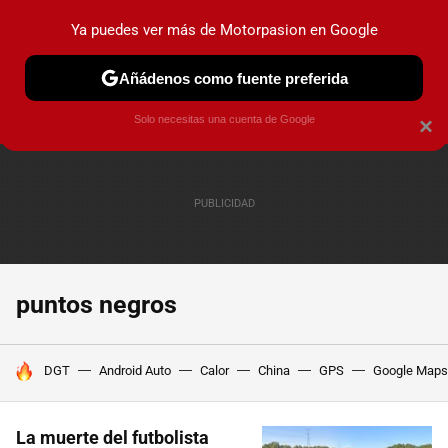
Ya puedes ver más de Motorpasion en Google
PRUEBAS
COCHES ELÉCTRICOS
OBSERVATORIO
F1
Añádenos como fuente preferida
Solo necesitas una cuenta de Google
×
puntos negros
HOY SE HABLA DE
DGT
Android Auto
Calor
China
GPS
Google Maps
La muerte del futbolista