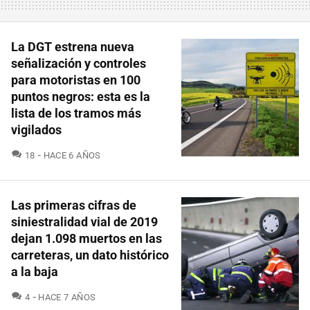
La DGT estrena nueva
señalización y controles
para motoristas en 100
puntos negros: esta es la
lista de los tramos más
vigilados
COMENTARIOS
18
HACE 6 AÑOS
Las primeras cifras de
siniestralidad vial de 2019
dejan 1.098 muertos en las
carreteras, un dato histórico
a la baja
COMENTARIOS
4
HACE 7 AÑOS