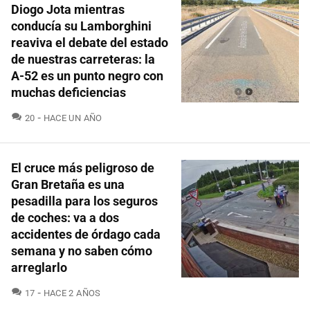
Diogo Jota mientras
conducía su Lamborghini
reaviva el debate del estado
de nuestras carreteras: la
A-52 es un punto negro con
muchas deficiencias
COMENTARIOS
20
HACE UN AÑO
El cruce más peligroso de
Gran Bretaña es una
pesadilla para los seguros
de coches: va a dos
accidentes de órdago cada
semana y no saben cómo
arreglarlo
COMENTARIOS
17
HACE 2 AÑOS