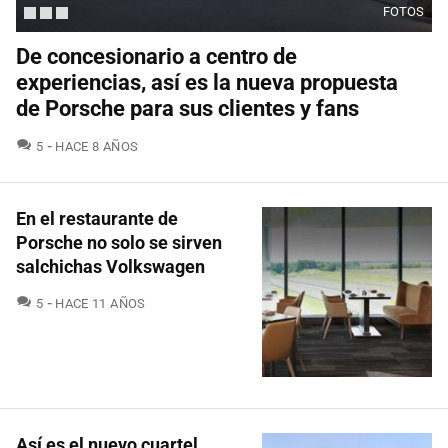
FOTOS
De concesionario a centro de
experiencias, así es la nueva propuesta
de Porsche para sus clientes y fans
COMENTARIOS
5
HACE 8 AÑOS
En el restaurante de
Porsche no solo se sirven
salchichas Volkswagen
COMENTARIOS
5
HACE 11 AÑOS
Así es el nuevo cuartel