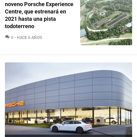
noveno Porsche Experience
Centre, que estrenará en
2021 hasta una pista
todoterreno
COMENTARIOS
0
HACE 6 AÑOS