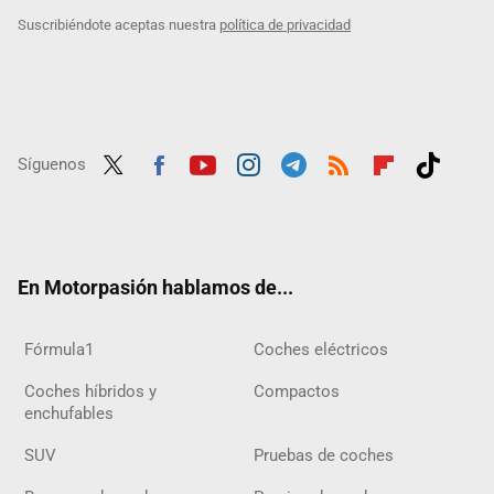
Suscribiéndote aceptas nuestra
política de privacidad
Síguenos
Twit
Fac
Yout
Inst
Tele
RSS
Flip
Tikt
ter
ebo
ube
agra
gra
boar
ok
ok
m
m
d
En Motorpasión hablamos de...
Fórmula1
Coches eléctricos
Coches híbridos y
Compactos
enchufables
SUV
Pruebas de coches