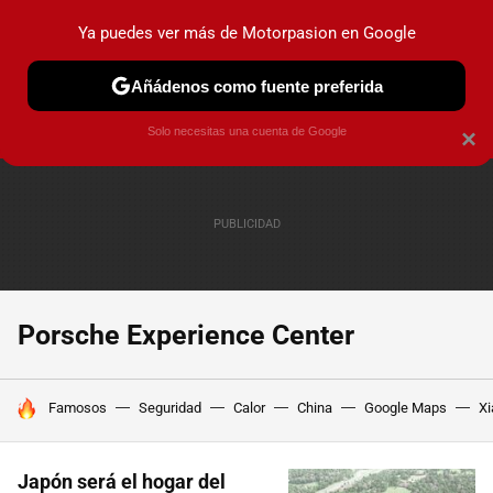
Ya puedes ver más de Motorpasion en Google
PRUEBAS
COCHES ELÉCTRICOS
OBSERVATORIO
F1
Añádenos como fuente preferida
Solo necesitas una cuenta de Google
×
Porsche Experience Center
HOY SE HABLA DE
Famosos
Seguridad
Calor
China
Google Maps
Xi
Japón será el hogar del