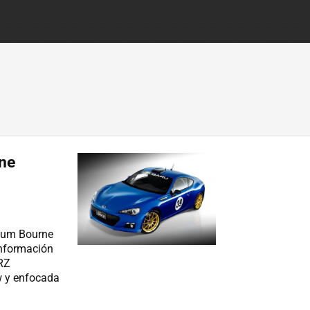
ne
ssum Bourne
información
BRZ
w y enfocada