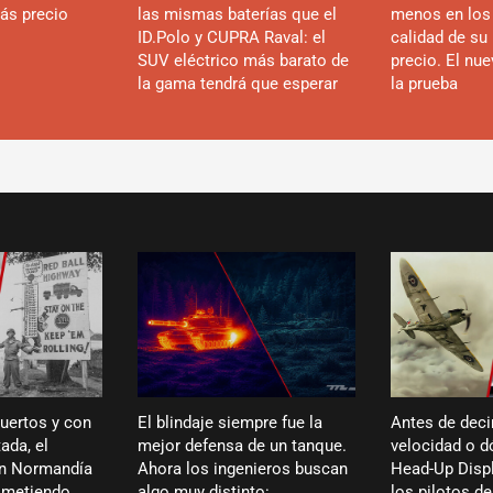
ás precio
las mismas baterías que el
menos en los
ID.Polo y CUPRA Raval: el
calidad de su 
SUV eléctrico más barato de
precio. El nu
la gama tendrá que esperar
la prueba
puertos y con
El blindaje siempre fue la
Antes de deci
ada, el
mejor defensa de un tanque.
velocidad o dó
en Normandía
Ahora los ingenieros buscan
Head-Up Displ
ó metiendo
algo muy distinto:
los pilotos de