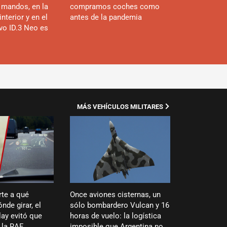
 mandos, en la
compramos coches como
interior y en el
antes de la pandemia
evo ID.3 Neo es
MÁS VEHÍCULOS MILITARES
rte a qué
Once aviones cisternas, un
nde girar, el
sólo bombardero Vulcan y 16
ay evitó que
horas de vuelo: la logística
 la RAF
imposible que Argentina no