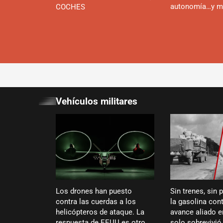
autonomía…y m
COCHES
Vehículos militares
Los drones han puesto
Sin trenes, sin 
contra las cuerdas a los
la gasolina cont
helicópteros de ataque. La
avance aliado 
respuesta de EEUU es otro
solo sobrevivi