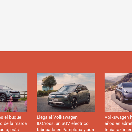
es el buque
Llega el Volkswagen
Volkswagen h
co de la marca
ID.Cross, un SUV eléctrico
años en admiti
acio, más
fabricado en Pamplona y con
tenía razón e