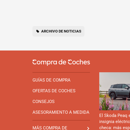
ARCHIVO DE NOTICIAS
GUÍAS DE COMPRA
OFERTAS DE COCHES
CONSEJOS
ASESORAMIENTO A MEDIDA
El Skoda Peaq 
insignia eléctri
checa: más esp
MÁS COMPRA DE