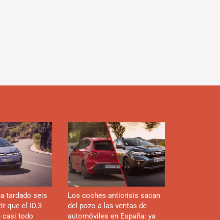
d
a tardado seis
Los coches anticrisis sacan
r que el ID.3
del pozo a las ventas de
n casi todo
automóviles en España: ya