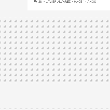
COMENTARIOS
28
JAVIER ÁLVAREZ
HACE 14 AÑOS