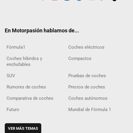
Twit
Fac
Yout
Inst
Tele
RSS
Flip
Tikt
ter
ebo
ube
agra
gra
boar
ok
ok
m
m
d
En Motorpasión hablamos de...
Fórmula1
Coches eléctricos
Coches híbridos y
Compactos
enchufables
SUV
Pruebas de coches
Rumores de coches
Precios de coches
Comparativa de coches
Coches autónomos
Futuro
Mundial de Fórmula 1
VER MÁS TEMAS