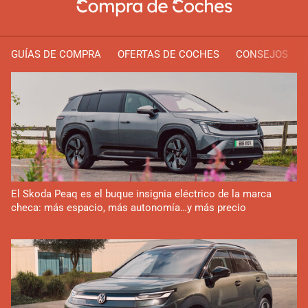
GUÍAS DE COMPRA
OFERTAS DE COCHES
CONSEJOS
El Skoda Peaq es el buque insignia eléctrico de la marca
checa: más espacio, más autonomía…y más precio