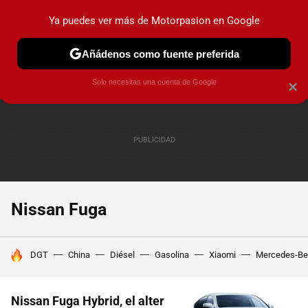
Ya puedes ver más de Motorpasion en Google
PRUEBAS
COCHES ELÉCTRICOS
OBSERVATORIO
F1
Añádenos como fuente preferida
Solo necesitas una cuenta de Google
×
Nissan Fuga
HOY SE HABLA DE
DGT
China
Diésel
Gasolina
Xiaomi
Mercedes-Be
Nissan Fuga Hybrid, el alter