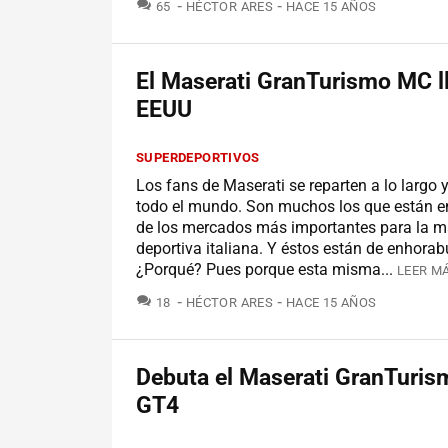
COMENTARIOS
65
HÉCTOR ARES
HACE 15 AÑOS
El Maserati GranTurismo MC l
EEUU
SUPERDEPORTIVOS
Los fans de Maserati se reparten a lo largo 
todo el mundo. Son muchos los que están e
de los mercados más importantes para la m
deportiva italiana. Y éstos están de enhora
¿Porqué? Pues porque esta misma...
LEER MÁ
COMENTARIOS
18
HÉCTOR ARES
HACE 15 AÑOS
Debuta el Maserati GranTuri
GT4