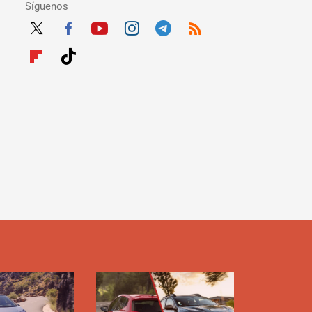
Síguenos
Twit
Fac
Yout
Inst
Tele
RSS
ter
ebo
ube
agra
gra
Flip
Tikt
ok
m
m
boar
ok
d