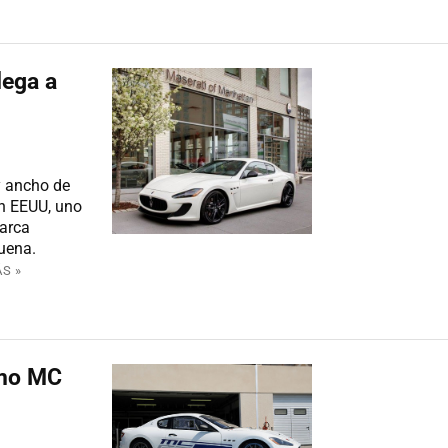
lega a
y ancho de
n EEUU, uno
arca
buena.
S »
smo MC