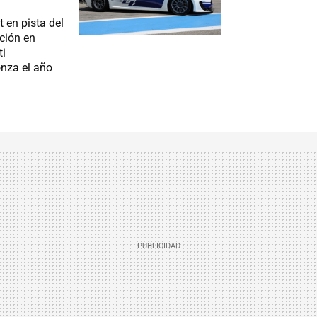
t en pista del
ción en
ti
nza el año