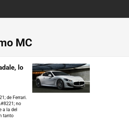
smo MC
dale, lo
; de Ferrari.
#8221; no
 a la del
n tanto