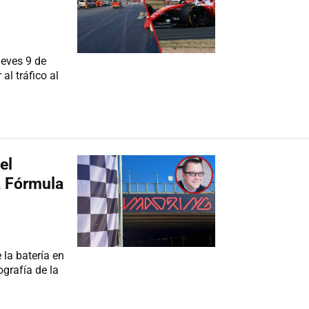
ueves 9 de
al tráfico al
el
a Fórmula
la batería en
grafía de la