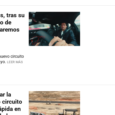
s, tras su
to de
utaremos
uevo circuito
ayo.
LEER MÁS
ar la
 circuito
ápida en