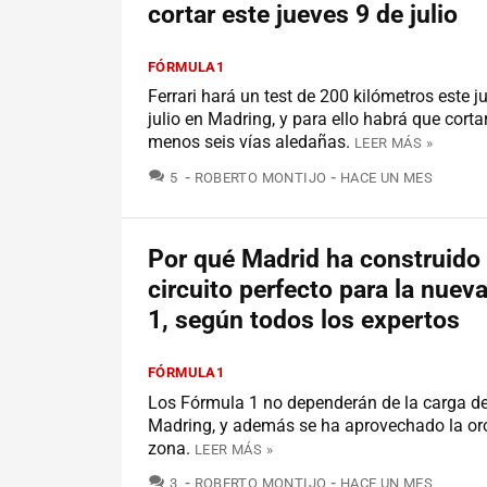
cortar este jueves 9 de julio
FÓRMULA1
Ferrari hará un test de 200 kilómetros este j
julio en Madring, y para ello habrá que cortar 
menos seis vías aledañas.
LEER MÁS »
COMENTARIOS
5
ROBERTO MONTIJO
HACE UN MES
Por qué Madrid ha construido 
circuito perfecto para la nuev
1, según todos los expertos
FÓRMULA1
Los Fórmula 1 no dependerán de la carga de 
Madring, y además se ha aprovechado la oro
zona.
LEER MÁS »
COMENTARIOS
3
ROBERTO MONTIJO
HACE UN MES