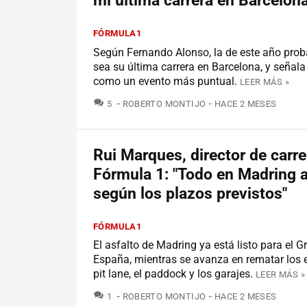
mi última carrera en Barcelona
FÓRMULA1
Según Fernando Alonso, la de este año pro
sea su última carrera en Barcelona, y señal
como un evento más puntual.
LEER MÁS »
COMENTARIOS
5
ROBERTO MONTIJO
HACE 2 MESES
Rui Marques, director de carre
Fórmula 1: "Todo en Madring 
según los plazos previstos"
FÓRMULA1
El asfalto de Madring ya está listo para el 
España, mientras se avanza en rematar los e
pit lane, el paddock y los garajes.
LEER MÁS »
COMENTARIOS
1
ROBERTO MONTIJO
HACE 2 MESES