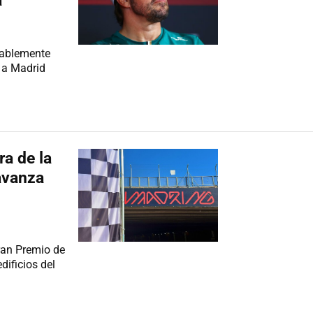
"
bablemente
a a Madrid
ra de la
avanza
Gran Premio de
dificios del