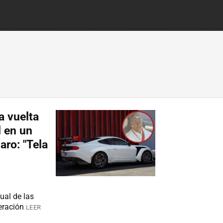
a vuelta
d en un
aro: "Tela
sual de las
eración
LEER