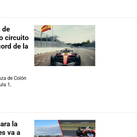
 de
 circuito
ord de la
laza de Colón
la 1,
ara la
es va a