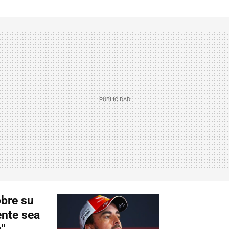
obre su
ente sea