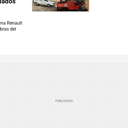
llados
una Renault
obras del