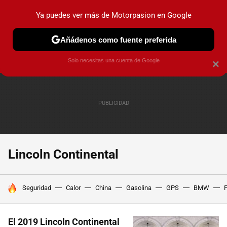
Ya puedes ver más de Motorpasion en Google
PRUEBAS
COCHES ELÉCTRICOS
OBSERVATORIO
F1
Añádenos como fuente preferida
Solo necesitas una cuenta de Google
×
Lincoln Continental
HOY SE HABLA DE
Seguridad
Calor
China
Gasolina
GPS
BMW
F
El 2019 Lincoln Continental