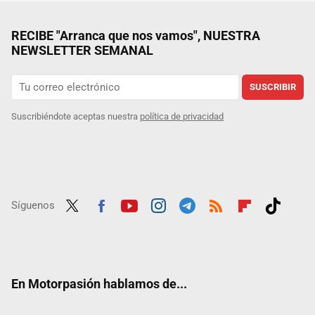
RECIBE "Arranca que nos vamos", NUESTRA
NEWSLETTER SEMANAL
SUSCRIBIR
Suscribiéndote aceptas nuestra
política de privacidad
Síguenos
Twit
Fac
Yout
Inst
Tele
RSS
Flip
Tikt
ter
ebo
ube
agra
gra
boar
ok
ok
m
m
d
En Motorpasión hablamos de...