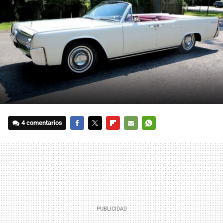
4 comentarios
FACEBOOK
TWITTER
FLIPBOARD
E-
WHATSAPP
MAIL