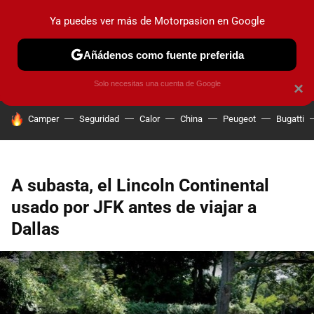
Ya puedes ver más de Motorpasion en Google
PRUEBAS
COCHES ELÉCTRICOS
OBSERVATORIO
F1
Añádenos como fuente preferida
Solo necesitas una cuenta de Google
×
HOY SE HABLA DE
Camper
Seguridad
Calor
China
Peugeot
Bugatti
A subasta, el Lincoln Continental
usado por JFK antes de viajar a
Dallas