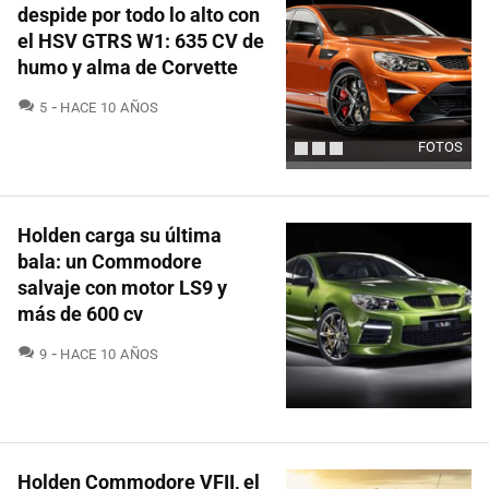
despide por todo lo alto con
el HSV GTRS W1: 635 CV de
humo y alma de Corvette
COMENTARIOS
5
HACE 10 AÑOS
FOTOS
Holden carga su última
bala: un Commodore
salvaje con motor LS9 y
más de 600 cv
COMENTARIOS
9
HACE 10 AÑOS
Holden Commodore VFII, el