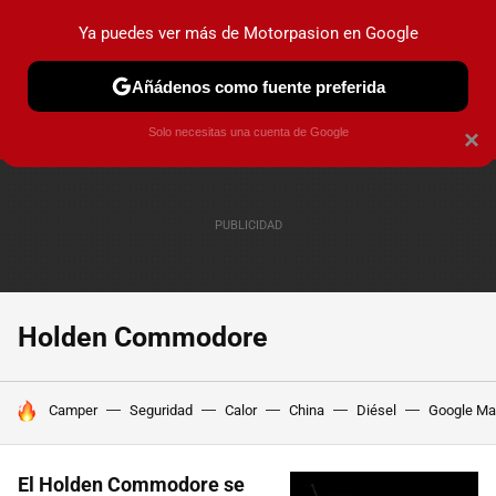
Ya puedes ver más de Motorpasion en Google
PRUEBAS
COCHES ELÉCTRICOS
OBSERVATORIO
F1
Añádenos como fuente preferida
Solo necesitas una cuenta de Google
×
Holden Commodore
HOY SE HABLA DE
Camper
Seguridad
Calor
China
Diésel
Google M
El Holden Commodore se