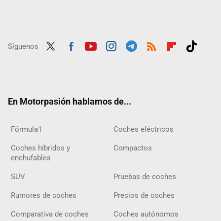
Síguenos
Twit
Fac
Yout
Inst
Tele
RSS
Flip
Tikt
ter
ebo
ube
agra
gra
boar
ok
ok
m
m
d
En Motorpasión hablamos de...
Fórmula1
Coches eléctricos
Coches híbridos y
Compactos
enchufables
SUV
Pruebas de coches
Rumores de coches
Precios de coches
Comparativa de coches
Coches autónomos