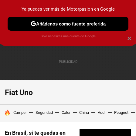
Ya puedes ver más de Motorpasion en Google
PRUEBAS
COCHES ELÉCTRICOS
OBSERVATORIO
F1
Añádenos como fuente preferida
Solo necesitas una cuenta de Google
×
Fiat Uno
HOY SE HABLA DE
Camper
Seguridad
Calor
China
Audi
Peugeot
En Brasil, si te quedas en