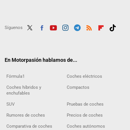
Síguenos
Twit
Fac
Yout
Inst
Tele
RSS
Flip
Tikt
ter
ebo
ube
agra
gra
boar
ok
ok
m
m
d
En Motorpasión hablamos de...
Fórmula1
Coches eléctricos
Coches híbridos y
Compactos
enchufables
SUV
Pruebas de coches
Rumores de coches
Precios de coches
Comparativa de coches
Coches autónomos