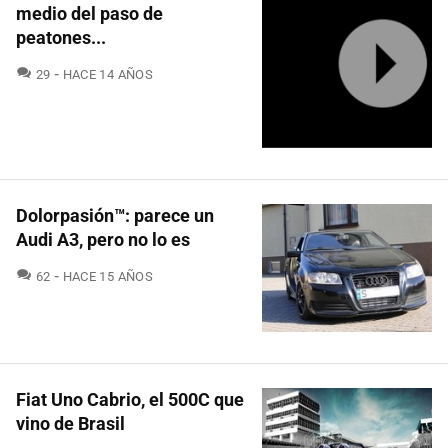
medio del paso de
peatones...
COMENTARIOS
29
HACE 14 AÑOS
Dolorpasión™: parece un
Audi A3, pero no lo es
COMENTARIOS
62
HACE 15 AÑOS
Fiat Uno Cabrio, el 500C que
vino de Brasil